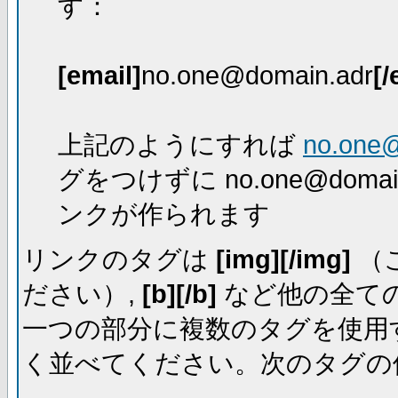
す：
[email]
no.one@domain.adr
[/
上記のようにすれば
no.one
グをつけずに no.one@dom
ンクが作られます
リンクのタグは
[img][/img]
（
ださい）,
[b][/b]
など他の全ての
一つの部分に複数のタグを使用
く並べてください。次のタグの