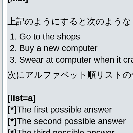
上記のようにすると次のような
Go to the shops
Buy a new computer
Swear at computer when it c
次にアルファベット順リストの
[list=a]
[*]
The first possible answer
[*]
The second possible answer
[*]
The third possible answer