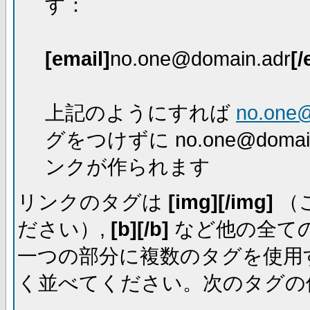
す：
[email]
no.one@domain.adr
[/
上記のようにすれば
no.one
グをつけずに no.one@dom
ンクが作られます
リンクのタグは
[img][/img]
（
ださい）,
[b][/b]
など他の全ての
一つの部分に複数のタグを使用
く並べてください。次のタグの