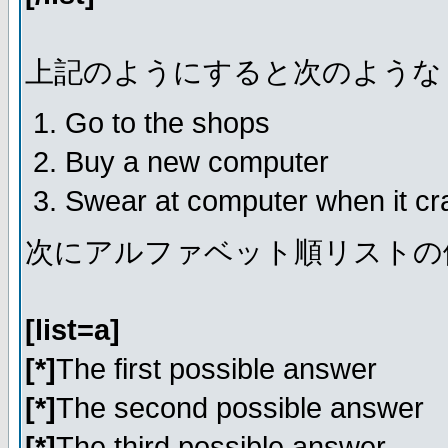
上記のようにすると次のような
Go to the shops
Buy a new computer
Swear at computer when it c
次にアルファベット順リストの
[list=a]
[*]
The first possible answer
[*]
The second possible answer
[*]
The third possible answer