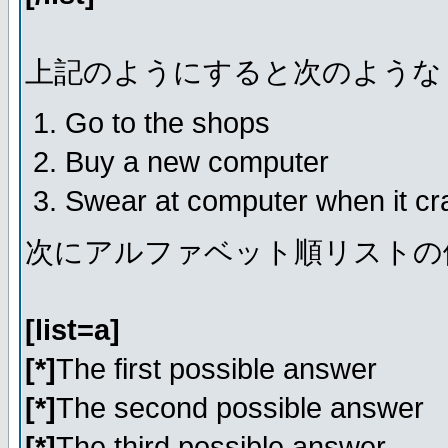
上記のようにすると次のような
Go to the shops
Buy a new computer
Swear at computer when it c
次にアルファベット順リストの
[list=a]
[*]
The first possible answer
[*]
The second possible answer
[*]
The third possible answer