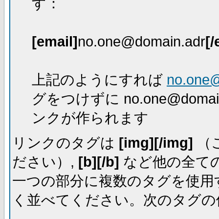
す：
[email]
no.one@domain.adr
[/
上記のようにすれば
no.one
グをつけずに no.one@dom
ンクが作られます
リンクのタグは
[img][/img]
（
ださい）,
[b][/b]
など他の全ての
一つの部分に複数のタグを使用
く並べてください。次のタグの