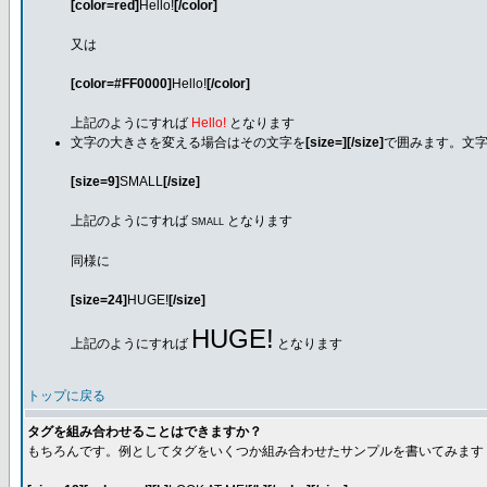
[color=red]
Hello!
[/color]
又は
[color=#FF0000]
Hello!
[/color]
上記のようにすれば
Hello!
となります
文字の大きさを変える場合はその文字を
[size=][/size]
で囲みます。文字
[size=9]
SMALL
[/size]
上記のようにすれば
となります
SMALL
同様に
[size=24]
HUGE!
[/size]
HUGE!
上記のようにすれば
となります
トップに戻る
タグを組み合わせることはできますか？
もちろんです。例としてタグをいくつか組み合わせたサンプルを書いてみます