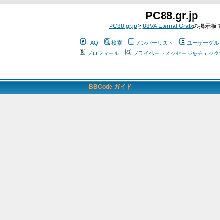
PC88.gr.jp
PC88.gr.jp
と
88VA Eternal Grafx
の掲示板
FAQ
検索
メンバーリスト
ユーザーグル
プロフィール
プライベートメッセージをチェック
BBCode ガイド