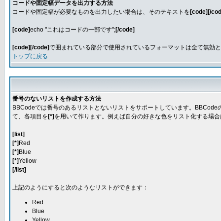
コードや固定幅データを出力する方法
コードや固定幅が必要なものを出力したい場合は、そのテキストを
[code][/co
[code]
echo "これはコードの一部です";
[/code]
[code][/code]
で囲まれている部分で使用されているフォーマットは全て無効となり
トップに戻る
番号のないリストを作成する方法
BBCodeでは番号のあるリストとないリストをサポートしています。BBCo
て、各項目を
[*]
を用いて作ります。例えば自分の好きな色をリスト化する場合
[list]
[*]
Red
[*]
Blue
[*]
Yellow
[/list]
上記のようにすると次のようなリストができます：
Red
Blue
Yellow