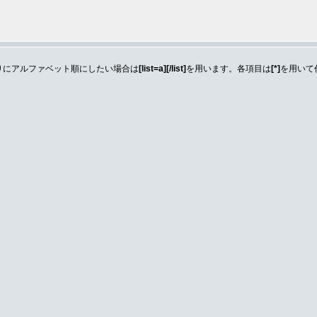
りにアルファベット順にしたい場合は
[list=a][/list]
を用います。各項目は
[*]
を用いて