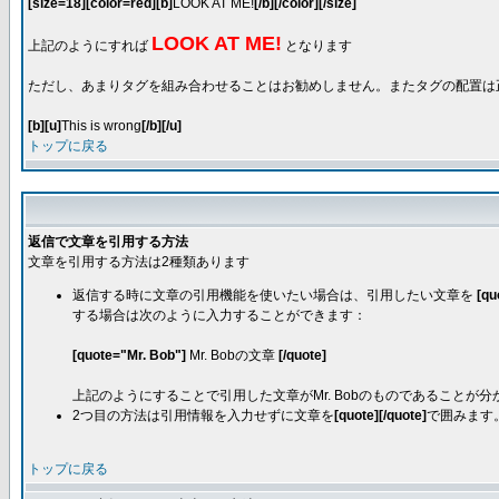
[size=18][color=red][b]
LOOK AT ME!
[/b][/color][/size]
LOOK AT ME!
上記のようにすれば
となります
ただし、あまりタグを組み合わせることはお勧めしません。またタグの配置は
[b][u]
This is wrong
[/b][/u]
トップに戻る
返信で文章を引用する方法
文章を引用する方法は2種類あります
返信する時に文章の引用機能を使いたい場合は、引用したい文章を
[qu
する場合は次のように入力することができます：
[quote="Mr. Bob"]
Mr. Bobの文章
[/quote]
上記のようにすることで引用した文章がMr. Bobのものであることが分かります。[
2つ目の方法は引用情報を入力せずに文章を
[quote][/quote]
で囲みます
トップに戻る