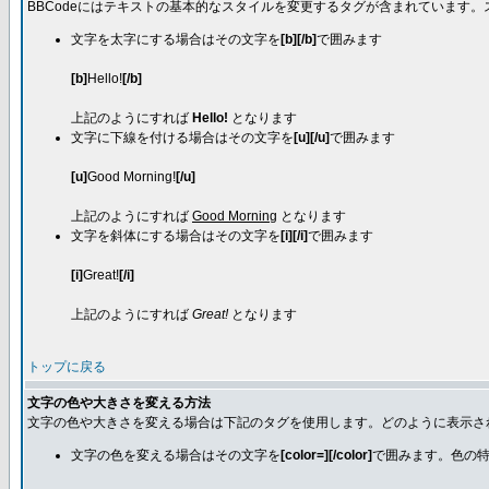
BBCodeにはテキストの基本的なスタイルを変更するタグが含まれています
文字を太字にする場合はその文字を
[b][/b]
で囲みます
[b]
Hello!
[/b]
上記のようにすれば
Hello!
となります
文字に下線を付ける場合はその文字を
[u][/u]
で囲みます
[u]
Good Morning!
[/u]
上記のようにすれば
Good Morning
となります
文字を斜体にする場合はその文字を
[i][/i]
で囲みます
[i]
Great!
[/i]
上記のようにすれば
Great!
となります
トップに戻る
文字の色や大きさを変える方法
文字の色や大きさを変える場合は下記のタグを使用します。どのように表示さ
文字の色を変える場合はその文字を
[color=][/color]
で囲みます。色の特定は