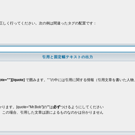
正しく行ってください。次の例は間違ったタグの配置です：
引用と固定幅テキストの出力
ote=""][/quote]
で囲みます。" "の中には引用に関する情報（引用文章を書いた人物、
quote="Mr.Bob"]の""は
必ず
つけるようにしてください
。この場合、引用した文章は誰によるものなのかは分かりません