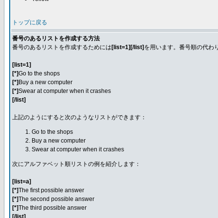
トップに戻る
番号のあるリストを作成する方法
番号のあるリストを作成するためには
[list=1][/list]
を用います。番号順の代わ
[list=1]
[*]
Go to the shops
[*]
Buy a new computer
[*]
Swear at computer when it crashes
[/list]
上記のようにすると次のようなリストができます：
Go to the shops
Buy a new computer
Swear at computer when it crashes
次にアルファベット順リストの例を紹介します：
[list=a]
[*]
The first possible answer
[*]
The second possible answer
[*]
The third possible answer
[/list]