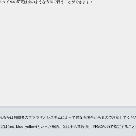
。スタイルの変更は次のような方法で行うことができます：
れるかは観閲者のブラウザとシステムによって異なる場合があるので注意してくだ
(red, blue, yellow)といった単語、又は十六進数(例：#F5CA09)で指定する