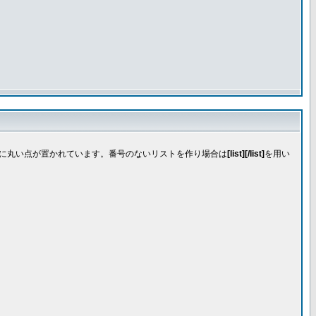
先頭に丸い点が置かれています。番号のないリストを作り場合は
[list][/list]
を用い