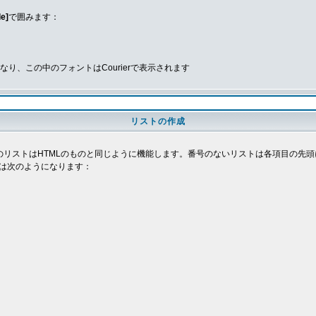
de]
で囲みます：
、この中のフォントはCourierで表示されます
リストの作成
deのリストはHTMLのものと同じように機能します。番号のないリストは各項目の
は次のようになります：