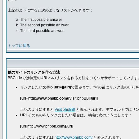
上記のようにすると次のようなリストができます：
The first possible answer
The second possible answer
The third possible answer
トップに戻る
他のサイトのリンクを作る方法
BBCodeでは特定のURLへのリンクを作る方法をいくつかサポートしています
リンクしたい文字を
[url=][/url]
で囲みます。"="の後にリンク先のURL
[url=http://www.phpbb.com/]
Visit phpBB!
[/url]
上記のようにすると
Visit phpBB!
と表示されます。デフォルトではリン
URLそのものをリンクにしたい場合は、単純に次のようにします：
[url]
http://www.phpbb.com/
[/url]
上記のようにすれば
http://www.phpbb.com/
と表示されます。