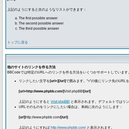
上記のようにすると次のようなリストができます：
The first possible answer
The second possible answer
The third possible answer
トップに戻る
他のサイトのリンクを作る方法
BBCodeでは特定のURLへのリンクを作る方法をいくつかサポートしています
リンクしたい文字を
[url=][/url]
で囲みます。"="の後にリンク先のURL
[url=http://www.phpbb.com/]
Visit phpBB!
[/url]
上記のようにすると
Visit phpBB!
と表示されます。デフォルトではリン
URLそのものをリンクにしたい場合は、単純に次のようにします：
[url]
http://www.phpbb.com/
[/url]
上記のようにすれば
http://www.phpbb.com/
と表示されます。