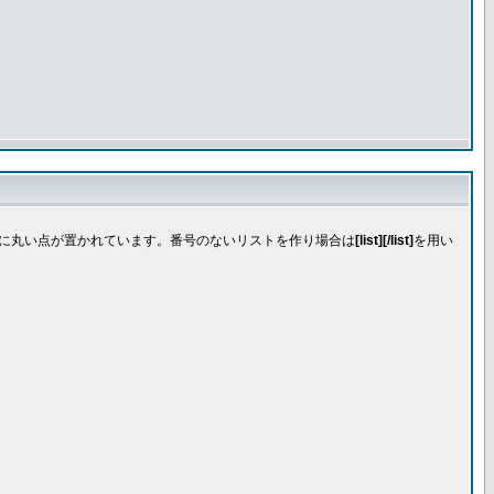
先頭に丸い点が置かれています。番号のないリストを作り場合は
[list][/list]
を用い