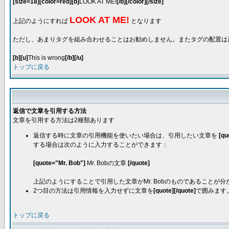
[size=18][color=red][b]
LOOK AT ME!
[/b][/color][/size]
LOOK AT ME!
上記のようにすれば
となります
ただし、あまりタグを組み合わせることはお勧めしません。またタグの配置は
[b][u]
This is wrong
[/b][/u]
トップに戻る
返信で文章を引用する方法
文章を引用する方法は2種類あります
返信する時に文章の引用機能を使いたい場合は、引用したい文章を
[qu
する場合は次のように入力することができます：
[quote="Mr. Bob"]
Mr. Bobの文章
[/quote]
上記のようにすることで引用した文章がMr. Bobのものであることが分かります。[
2つ目の方法は引用情報を入力せずに文章を
[quote][/quote]
で囲みます
トップに戻る