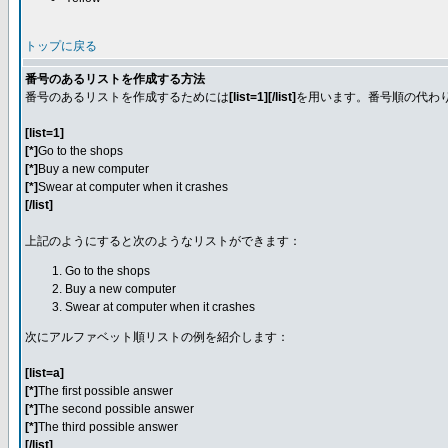
トップに戻る
番号のあるリストを作成する方法
番号のあるリストを作成するためには
[list=1][/list]
を用います。番号順の代わ
[list=1]
[*]
Go to the shops
[*]
Buy a new computer
[*]
Swear at computer when it crashes
[/list]
上記のようにすると次のようなリストができます：
Go to the shops
Buy a new computer
Swear at computer when it crashes
次にアルファベット順リストの例を紹介します：
[list=a]
[*]
The first possible answer
[*]
The second possible answer
[*]
The third possible answer
[/list]