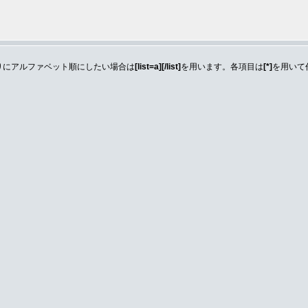
りにアルファベット順にしたい場合は
[list=a][/list]
を用います。各項目は
[*]
を用いて