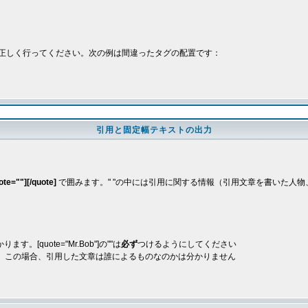
正しく行ってください。次の例は間違ったタグの配置です：
引用と固定幅テキストの出力
ote=""][/quote]
で囲みます。" "の中には引用に関する情報（引用文章を書いた人物、
quote="Mr.Bob"]の""は
必ず
つけるようにしてください
。この場合、引用した文章は誰によるものなのかは分かりません