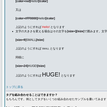
[color=red]
Hello!
[/color]
又は
[color=#FF0000]
Hello!
[/color]
上記のようにすれば
Hello!
となります
文字の大きさを変える場合はその文字を
[size=][/size]
で囲みます。文字
[size=9]
SMALL
[/size]
上記のようにすれば
となります
SMALL
同様に
[size=24]
HUGE!
[/size]
HUGE!
上記のようにすれば
となります
トップに戻る
タグを組み合わせることはできますか？
もちろんです。例としてタグをいくつか組み合わせたサンプルを書いてみます