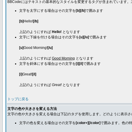
BBCodeにはテキストの基本的なスタイルを変更するタグが含まれています
文字を太字にする場合はその文字を
[b][/b]
で囲みます
[b]
Hello!
[/b]
上記のようにすれば
Hello!
となります
文字に下線を付ける場合はその文字を
[u][/u]
で囲みます
[u]
Good Morning!
[/u]
上記のようにすれば
Good Morning
となります
文字を斜体にする場合はその文字を
[i][/i]
で囲みます
[i]
Great!
[/i]
上記のようにすれば
Great!
となります
トップに戻る
文字の色や大きさを変える方法
文字の色や大きさを変える場合は下記のタグを使用します。どのように表示さ
文字の色を変える場合はその文字を
[color=][/color]
で囲みます。色の特定は