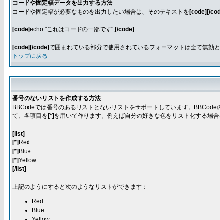
コードや固定幅データを出力する方法
コードや固定幅が必要なものを出力したい場合は、そのテキストを
[code][/co
[code]
echo "これはコードの一部です";
[/code]
[code][/code]
で囲まれている部分で使用されているフォーマットは全て無効となり
トップに戻る
番号のないリストを作成する方法
BBCodeでは番号のあるリストとないリストをサポートしています。BBCo
て、各項目を
[*]
を用いて作ります。例えば自分の好きな色をリスト化する場合
[list]
[*]
Red
[*]
Blue
[*]
Yellow
[/list]
上記のようにすると次のようなリストができます：
Red
Blue
Yellow