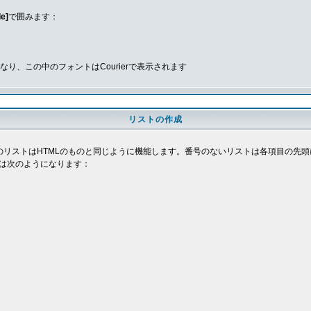
de]
で囲みます：
、この中のフォントはCourierで表示されます
リストの作成
deのリストはHTMLのものと同じように機能します。番号のないリストは各項目の
は次のようになります：