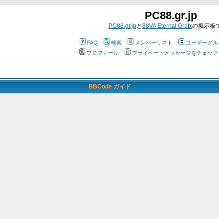
PC88.gr.jp
PC88.gr.jp
と
88VA Eternal Grafx
の掲示板
FAQ
検索
メンバーリスト
ユーザーグル
プロフィール
プライベートメッセージをチェック
BBCode ガイド