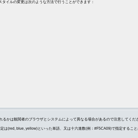
。スタイルの変更は次のような方法で行うことができます：
れるかは観閲者のブラウザとシステムによって異なる場合があるので注意してくだ
(red, blue, yellow)といった単語、又は十六進数(例：#F5CA09)で指定する