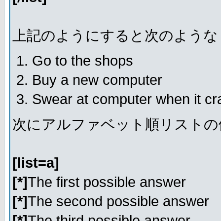
上記のようにすると次のような
Go to the shops
Buy a new computer
Swear at computer when it c
次にアルファベット順リストの
[list=a]
[*]
The first possible answer
[*]
The second possible answer
[*]
The third possible answer