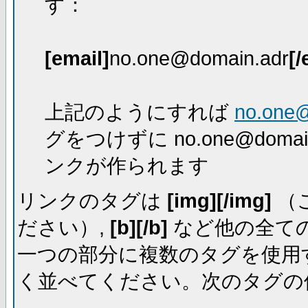
す：
[email]
no.one@domain.adr
[/
上記のようにすれば
no.one
グをつけずに no.one@dom
ンクが作られます
リンクのタグは
[img][/img]
（
ださい）,
[b][/b]
など他の全ての
一つの部分に複数のタグを使用
く並べてください。次のタグの