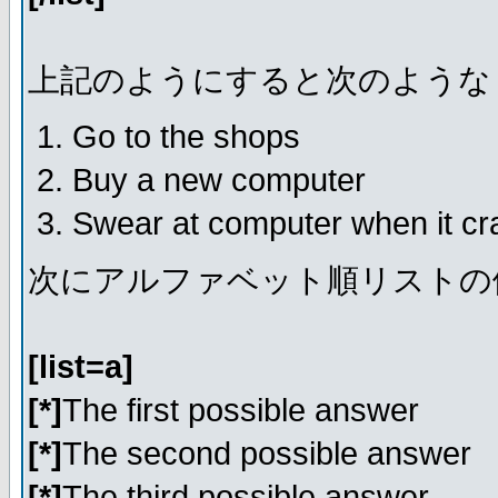
上記のようにすると次のような
Go to the shops
Buy a new computer
Swear at computer when it c
次にアルファベット順リストの
[list=a]
[*]
The first possible answer
[*]
The second possible answer
[*]
The third possible answer