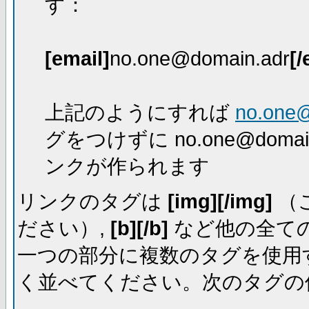
す：
[email]
no.one@domain.adr
[/
上記のようにすれば
no.one
グをつけずに no.one@dom
ンクが作られます
リンクのタグは
[img][/img]
（
ださい）,
[b][/b]
など他の全ての
一つの部分に複数のタグを使用
く並べてください。次のタグの