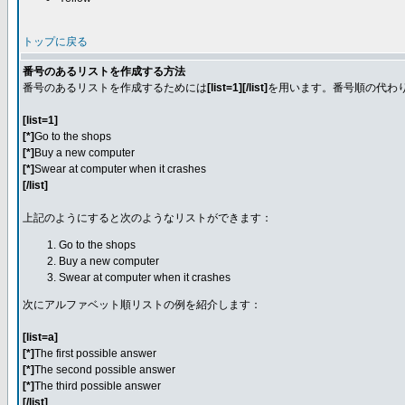
トップに戻る
番号のあるリストを作成する方法
番号のあるリストを作成するためには
[list=1][/list]
を用います。番号順の代わ
[list=1]
[*]
Go to the shops
[*]
Buy a new computer
[*]
Swear at computer when it crashes
[/list]
上記のようにすると次のようなリストができます：
Go to the shops
Buy a new computer
Swear at computer when it crashes
次にアルファベット順リストの例を紹介します：
[list=a]
[*]
The first possible answer
[*]
The second possible answer
[*]
The third possible answer
[/list]