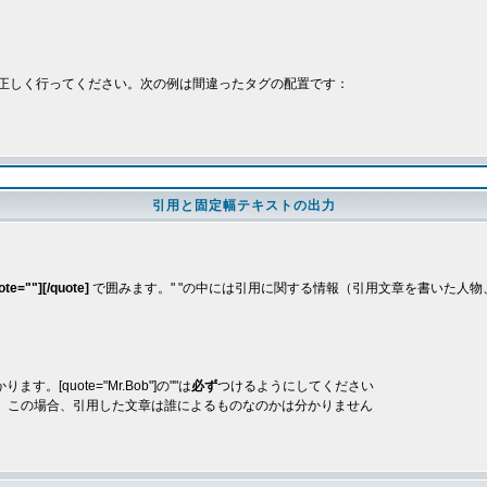
正しく行ってください。次の例は間違ったタグの配置です：
引用と固定幅テキストの出力
ote=""][/quote]
で囲みます。" "の中には引用に関する情報（引用文章を書いた人物、
quote="Mr.Bob"]の""は
必ず
つけるようにしてください
。この場合、引用した文章は誰によるものなのかは分かりません