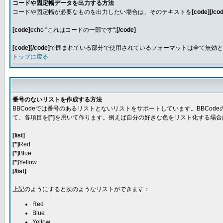
コードや固定幅データを出力する方法
コードや固定幅が必要なものを出力したい場合は、そのテキストを
[code][/co
[code]
echo "これはコードの一部です";
[/code]
[code][/code]
で囲まれている部分で使用されているフォーマットは全て無効となり
トップに戻る
番号のないリストを作成する方法
BBCodeでは番号のあるリストとないリストをサポートしています。BBCo
て、各項目を
[*]
を用いて作ります。例えば自分の好きな色をリスト化する場合
[list]
[*]
Red
[*]
Blue
[*]
Yellow
[/list]
上記のようにすると次のようなリストができます：
Red
Blue
Yellow