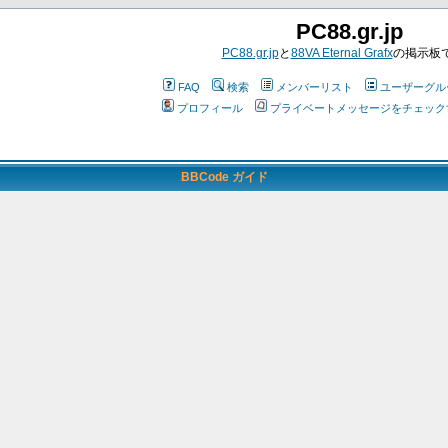
PC88.gr.jp
PC88.gr.jp
と
88VA Eternal Grafx
の掲示板
FAQ
検索
メンバーリスト
ユーザーグル
プロフィール
プライベートメッセージをチェック
BBCode ガイド