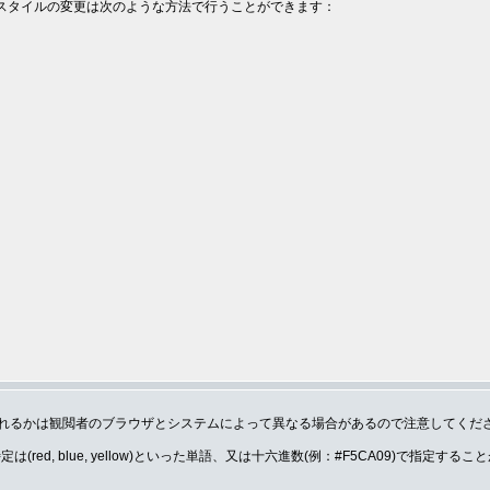
。スタイルの変更は次のような方法で行うことができます：
れるかは観閲者のブラウザとシステムによって異なる場合があるので注意してくだ
(red, blue, yellow)といった単語、又は十六進数(例：#F5CA09)で指定する