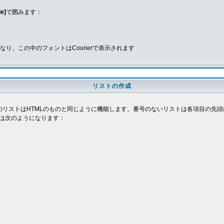
de]
で囲みます：
、この中のフォントはCourierで表示されます
リストの作成
deのリストはHTMLのものと同じように機能します。番号のないリストは各項目の
は次のようになります：