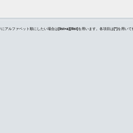
りにアルファベット順にしたい場合は
[list=a][/list]
を用います。各項目は
[*]
を用いて