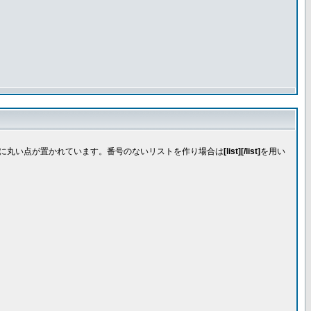
先頭に丸い点が置かれています。番号のないリストを作り場合は
[list][/list]
を用い