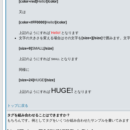
[color=red]
Hello!
[/color]
又は
[color=#FF0000]
Hello!
[/color]
上記のようにすれば
Hello!
となります
文字の大きさを変える場合はその文字を
[size=][/size]
で囲みます。文字
[size=9]
SMALL
[/size]
上記のようにすれば
となります
SMALL
同様に
[size=24]
HUGE!
[/size]
HUGE!
上記のようにすれば
となります
トップに戻る
タグを組み合わせることはできますか？
もちろんです。例としてタグをいくつか組み合わせたサンプルを書いてみます