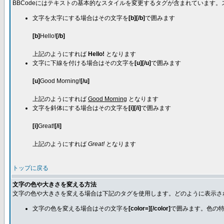
BBCodeにはテキストの基本的なスタイルを変更するタグが含まれています
文字を太字にする場合はその文字を
[b][/b]
で囲みます
[b]
Hello!
[/b]
上記のようにすれば
Hello!
となります
文字に下線を付ける場合はその文字を
[u][/u]
で囲みます
[u]
Good Morning!
[/u]
上記のようにすれば
Good Morning
となります
文字を斜体にする場合はその文字を
[i][/i]
で囲みます
[i]
Great!
[/i]
上記のようにすれば
Great!
となります
トップに戻る
文字の色や大きさを変える方法
文字の色や大きさを変える場合は下記のタグを使用します。どのように表示さ
文字の色を変える場合はその文字を
[color=][/color]
で囲みます。色の特定は