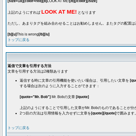
[size=18][color=red][b]
LOOK AT ME!
[/b][/color][/size]
LOOK AT ME!
上記のようにすれば
となります
ただし、あまりタグを組み合わせることはお勧めしません。またタグの配置は
[b][u]
This is wrong
[/b][/u]
トップに戻る
返信で文章を引用する方法
文章を引用する方法は2種類あります
返信する時に文章の引用機能を使いたい場合は、引用したい文章を
[qu
する場合は次のように入力することができます：
[quote="Mr. Bob"]
Mr. Bobの文章
[/quote]
上記のようにすることで引用した文章がMr. Bobのものであることが分かります。[
2つ目の方法は引用情報を入力せずに文章を
[quote][/quote]
で囲みます
トップに戻る