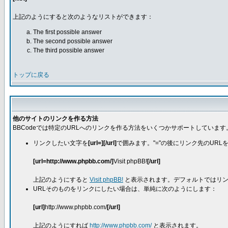
上記のようにすると次のようなリストができます：
The first possible answer
The second possible answer
The third possible answer
トップに戻る
他のサイトのリンクを作る方法
BBCodeでは特定のURLへのリンクを作る方法をいくつかサポートしています
リンクしたい文字を
[url=][/url]
で囲みます。"="の後にリンク先のURL
[url=http://www.phpbb.com/]
Visit phpBB!
[/url]
上記のようにすると
Visit phpBB!
と表示されます。デフォルトではリン
URLそのものをリンクにしたい場合は、単純に次のようにします：
[url]
http://www.phpbb.com/
[/url]
上記のようにすれば
http://www.phpbb.com/
と表示されます。