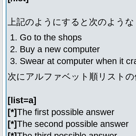
上記のようにすると次のような
Go to the shops
Buy a new computer
Swear at computer when it c
次にアルファベット順リストの
[list=a]
[*]
The first possible answer
[*]
The second possible answer
[*]
The third possible answer