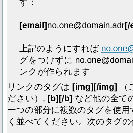
す：
[email]
no.one@domain.adr
[/
上記のようにすれば
no.one
グをつけずに no.one@dom
ンクが作られます
リンクのタグは
[img][/img]
（
ださい）,
[b][/b]
など他の全ての
一つの部分に複数のタグを使用
く並べてください。次のタグの