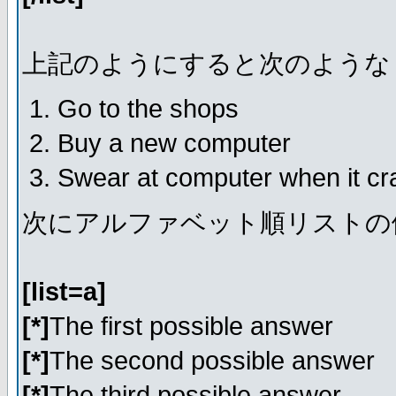
上記のようにすると次のような
Go to the shops
Buy a new computer
Swear at computer when it c
次にアルファベット順リストの
[list=a]
[*]
The first possible answer
[*]
The second possible answer
[*]
The third possible answer