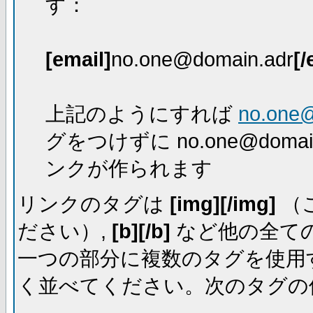
す：
[email]
no.one@domain.adr
[/
上記のようにすれば
no.one
グをつけずに no.one@dom
ンクが作られます
リンクのタグは
[img][/img]
（
ださい）,
[b][/b]
など他の全ての
一つの部分に複数のタグを使用
く並べてください。次のタグの