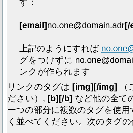
す：
[email]
no.one@domain.adr
[/
上記のようにすれば
no.one
グをつけずに no.one@dom
ンクが作られます
リンクのタグは
[img][/img]
（
ださい）,
[b][/b]
など他の全ての
一つの部分に複数のタグを使用
く並べてください。次のタグの