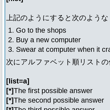
上記のようにすると次のような
Go to the shops
Buy a new computer
Swear at computer when it c
次にアルファベット順リストの
[list=a]
[*]
The first possible answer
[*]
The second possible answer
[*]
The third possible answer