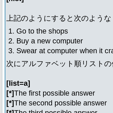
上記のようにすると次のような
Go to the shops
Buy a new computer
Swear at computer when it c
次にアルファベット順リストの
[list=a]
[*]
The first possible answer
[*]
The second possible answer
[*]
The third possible answer