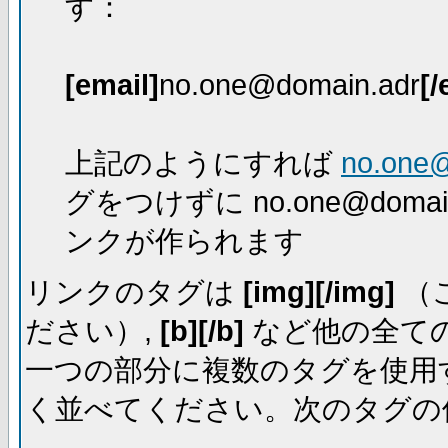
す：
[email]
no.one@domain.adr
[/
上記のようにすれば
no.one
グをつけずに no.one@dom
ンクが作られます
リンクのタグは
[img][/img]
（
ださい）,
[b][/b]
など他の全ての
一つの部分に複数のタグを使用
く並べてください。次のタグの