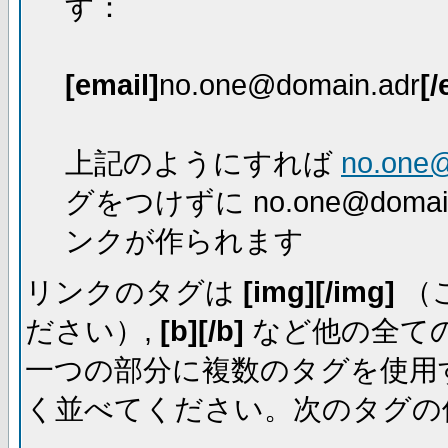
す：
[email]
no.one@domain.adr
[/
上記のようにすれば
no.one
グをつけずに no.one@dom
ンクが作られます
リンクのタグは
[img][/img]
（
ださい）,
[b][/b]
など他の全ての
一つの部分に複数のタグを使用
く並べてください。次のタグの