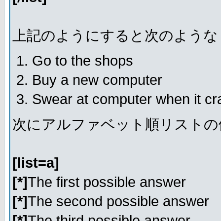
上記のようにすると次のような
Go to the shops
Buy a new computer
Swear at computer when it c
次にアルファベット順リストの
[list=a]
[*]
The first possible answer
[*]
The second possible answer
[*]
The third possible answer