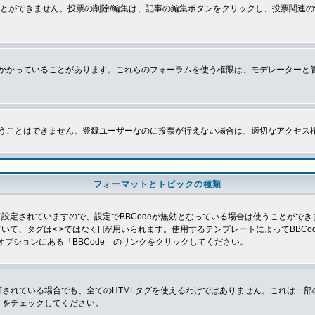
とができません。投票の削除/編集は、記事の編集ボタンをクリックし、投票関連の
かかっていることがあります。これらのフォーラムを使う権限は、モデレーターと
うことはできません。登録ユーザーなのに投票が行えない場合は、適切なアクセス
フォーマットとトピックの種類
よって設定されていますので、設定でBBCodeが無効となっている場合は使うことがで
していて、タグは< >ではなく[ ]が用いられます。使用するテンプレートによってBB
オプションにある「BBCode」のリンクをクリックしてください。
許可されている場合でも、全てのHTMLタグを使えるわけではありません。これは一
」をチェックしてください。