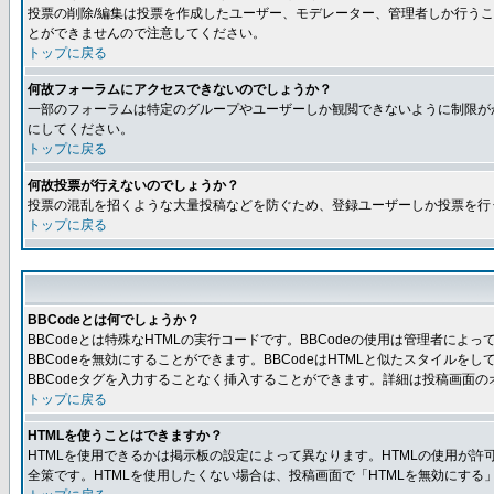
投票の削除/編集は投票を作成したユーザー、モデレーター、管理者しか行うこ
とができませんので注意してください。
トップに戻る
何故フォーラムにアクセスできないのでしょうか？
一部のフォーラムは特定のグループやユーザーしか観閲できないように制限が
にしてください。
トップに戻る
何故投票が行えないのでしょうか？
投票の混乱を招くような大量投稿などを防ぐため、登録ユーザーしか投票を行
トップに戻る
BBCodeとは何でしょうか？
BBCodeとは特殊なHTMLの実行コードです。BBCodeの使用は管理者に
BBCodeを無効にすることができます。BBCodeはHTMLと似たスタイルを
BBCodeタグを入力することなく挿入することができます。詳細は投稿画面の
トップに戻る
HTMLを使うことはできますか？
HTMLを使用できるかは掲示板の設定によって異なります。HTMLの使用が
全策です。HTMLを使用したくない場合は、投稿画面で「HTMLを無効にする