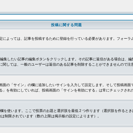
投稿に関する問題
定によっては、記事を投稿するために登録を行っている必要があります。フォーラ
、編集したい記事の編集ボタンをクリックします。その記事に返信がある場合は、編
に関しては、一般のユーザーは返信のある記事を削除することができませんので注
画面の「サイン」の欄に追加したいサインを入力して設定します。そして投稿画面
る」を有効にしていれば、投稿画面の「サインを有効にする」は常にチェックされ
欄を使います。ここで投票のお題と選択肢を最低 2 つ作ります（選択肢を作ると
数は制限されています（数の上限は掲示板の設定によります）。