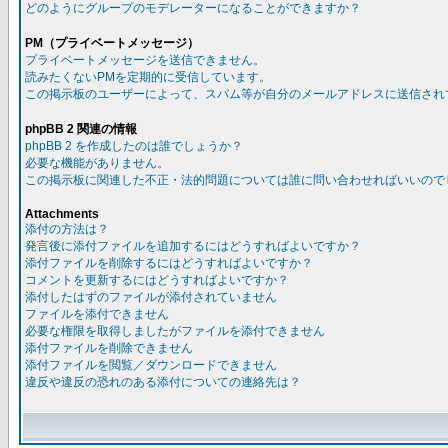
どのようにグループのモデレーターになることができますか？
PM（プライベートメッセージ）
プライベートメッセージを送信できません。
読みたくないPMを定期的に受信しています。
この掲示板のユーザーによって、スパム等が自分のメールアドレスに送信され
phpBB 2 関連の情報
phpBB 2 を作成したのは誰でしょうか？
必要な機能がありません。
この掲示板に関連した不正・法的問題については誰に問い合わせればいいので
Attachments
添付の方法は？
発言後に添付ファイルを追加するにはどうすればよいですか？
添付ファイルを削除するにはどうすればよいですか？
コメントを更新するにはどうすればよいですか？
添付したはずのファイルが添付されていません
ファイルを添付できません
必要な権限を取得しましたがファイルを添付できません
添付ファイルを削除できません
添付ファイルを閲覧／ダウンロードできません
違反や違反の恐れのある添付についての連絡先は？