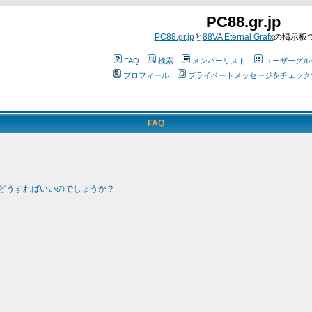
PC88.gr.jp
PC88.gr.jp
と
88VA Eternal Grafx
の掲示板
FAQ
検索
メンバーリスト
ユーザーグル
プロフィール
プライベートメッセージをチェック
FAQ
どうすればいいのでしょうか？