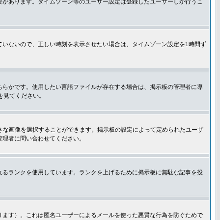
要があります。タイムゾーン等のユーザー設定は登録したユーザーしか行うこ
ていないので、正しい時刻を表示させたい場合は、タイムゾーン設定を1時間ず
ちらかです。使用したい言語ファイルが存在する場合は、掲示板の管理者に導
トを見てください。
好きな画像を選択することができます。掲示板の設定によって定められたユーザ
管理者に問い合わせてください。
れるランクを使用しています。ランクを上げるために掲示板に無駄な記事を投
ります）。これは匿名ユーザーによるメールを使った悪質な行為を防ぐためで