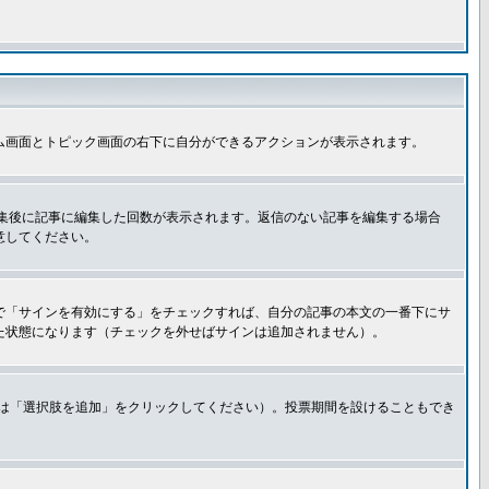
ム画面とトピック画面の右下に自分ができるアクションが表示されます。
集後に記事に編集した回数が表示されます。返信のない記事を編集する場合
意してください。
で「サインを有効にする」をチェックすれば、自分の記事の本文の一番下にサ
た状態になります（チェックを外せばサインは追加されません）。
きは「選択肢を追加」をクリックしてください）。投票期間を設けることもでき