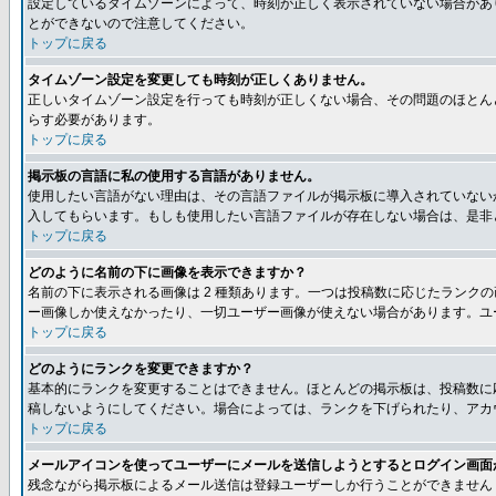
設定しているタイムゾーンによって、時刻が正しく表示されていない場合があ
とができないので注意してください。
トップに戻る
タイムゾーン設定を変更しても時刻が正しくありません。
正しいタイムゾーン設定を行っても時刻が正しくない場合、その問題のほとん
らす必要があります。
トップに戻る
掲示板の言語に私の使用する言語がありません。
使用したい言語がない理由は、その言語ファイルが掲示板に導入されていない
入してもらいます。もしも使用したい言語ファイルが存在しない場合は、是非とも
トップに戻る
どのように名前の下に画像を表示できますか？
名前の下に表示される画像は 2 種類あります。一つは投稿数に応じたラン
ー画像しか使えなかったり、一切ユーザー画像が使えない場合があります。ユ
トップに戻る
どのようにランクを変更できますか？
基本的にランクを変更することはできません。ほとんどの掲示板は、投稿数に
稿しないようにしてください。場合によっては、ランクを下げられたり、アカ
トップに戻る
メールアイコンを使ってユーザーにメールを送信しようとするとログイン画面
残念ながら掲示板によるメール送信は登録ユーザーしか行うことができません