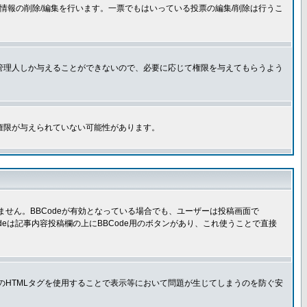
情報の削除/編集を行います。一票でもはいっている投票の編集/削除は行うこ
管理人しか与えることができないので、必要に応じて権限を与えてもらうよう
権限が与えられていない可能性があります。
きません。BBCodeが有効となっている場合でも、ユーザーは投稿画面で
Codeは記事内容投稿欄の上にBBCode用のボタンがあり、これ使うことで直接
部のHTMLタグを使用することで表示等において問題が生じてしまうのを防ぐ安