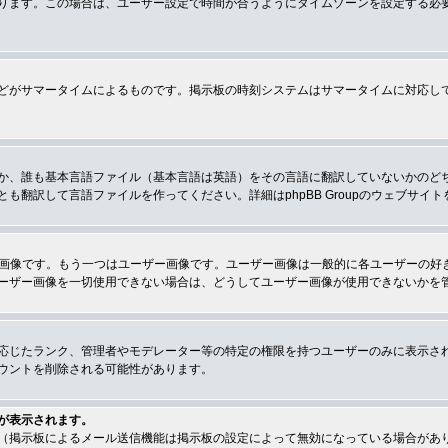
ります。この場合は、ユーザー設定で時間が合うようにタイムゾーンを設定する必
どがサマータイムによるものです。掲示板の時刻システムはサマータイムに対応し
か、誰も基本言語ファイル（基本言語は英語）をその言語に翻訳していないかのど
翻訳して言語ファイルを作ってください。詳細はphpBB Groupのウェブサイ
クの画像です。もう一つはユーザー画像です。ユーザー画像は一般的に各ユーザーの
ーザー画像を一切使用できない場合は、どうしてユーザー画像が使用できないかを
応じたランク、管理者やモデレーター等の特定の権限を持つユーザーのみに表示さ
ウントを削除される可能性があります。
が表示されます。
（掲示板によるメール送信機能は掲示板の設定によって無効になっている場合があ