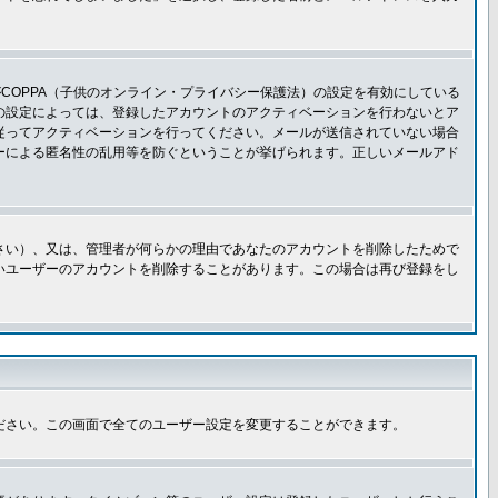
COPPA（子供のオンライン・プライバシー保護法）の設定を有効にしている
板の設定によっては、登録したアカウントのアクティベーションを行わないとア
従ってアクティベーションを行ってください。メールが送信されていない場合
ーによる匿名性の乱用等を防ぐということが挙げられます。正しいメールアド
さい）、又は、管理者が何らかの理由であなたのアカウントを削除したためで
いユーザーのアカウントを削除することがあります。この場合は再び登録をし
ださい。この画面で全てのユーザー設定を変更することができます。