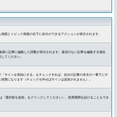
ム画面とトピック画面の右下に自分ができるアクションが表示されます。
集後に記事に編集した回数が表示されます。返信のない記事を編集する場合
意してください。
で「サインを有効にする」をチェックすれば、自分の記事の本文の一番下にサ
た状態になります（チェックを外せばサインは追加されません）。
きは「選択肢を追加」をクリックしてください）。投票期間を設けることもでき