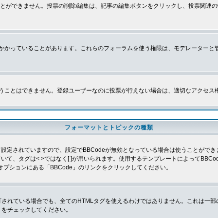
とができません。投票の削除/編集は、記事の編集ボタンをクリックし、投票関連の
かかっていることがあります。これらのフォーラムを使う権限は、モデレーターと
うことはできません。登録ユーザーなのに投票が行えない場合は、適切なアクセス
フォーマットとトピックの種類
よって設定されていますので、設定でBBCodeが無効となっている場合は使うことがで
していて、タグは< >ではなく[ ]が用いられます。使用するテンプレートによってBB
オプションにある「BBCode」のリンクをクリックしてください。
許可されている場合でも、全てのHTMLタグを使えるわけではありません。これは一
」をチェックしてください。