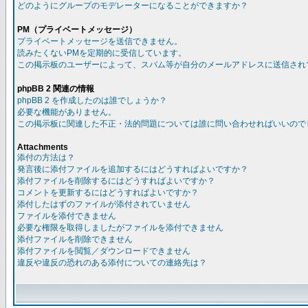
どのようにグループのモデレーターになることができますか？
PM（プライベートメッセージ）
プライベートメッセージを送信できません。
読みたくないPMを定期的に受信しています。
この掲示板のユーザーによって、スパム等が自分のメールアドレスに送信され
phpBB 2 関連の情報
phpBB 2 を作成したのは誰でしょうか？
必要な機能がありません。
この掲示板に関連した不正・法的問題については誰に問い合わせればいいので
Attachments
添付の方法は？
発言後に添付ファイルを追加するにはどうすればよいですか？
添付ファイルを削除するにはどうすればよいですか？
コメントを更新するにはどうすればよいですか？
添付したはずのファイルが添付されていません
ファイルを添付できません
必要な権限を取得しましたがファイルを添付できません
添付ファイルを削除できません
添付ファイルを閲覧／ダウンロードできません
違反や違反の恐れのある添付についての連絡先は？