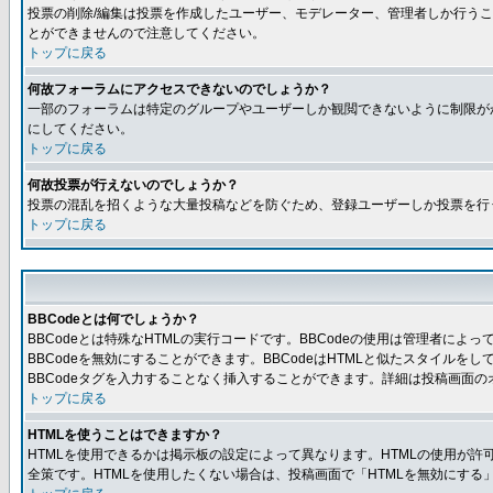
投票の削除/編集は投票を作成したユーザー、モデレーター、管理者しか行うこ
とができませんので注意してください。
トップに戻る
何故フォーラムにアクセスできないのでしょうか？
一部のフォーラムは特定のグループやユーザーしか観閲できないように制限が
にしてください。
トップに戻る
何故投票が行えないのでしょうか？
投票の混乱を招くような大量投稿などを防ぐため、登録ユーザーしか投票を行
トップに戻る
BBCodeとは何でしょうか？
BBCodeとは特殊なHTMLの実行コードです。BBCodeの使用は管理者に
BBCodeを無効にすることができます。BBCodeはHTMLと似たスタイルを
BBCodeタグを入力することなく挿入することができます。詳細は投稿画面の
トップに戻る
HTMLを使うことはできますか？
HTMLを使用できるかは掲示板の設定によって異なります。HTMLの使用が
全策です。HTMLを使用したくない場合は、投稿画面で「HTMLを無効にする