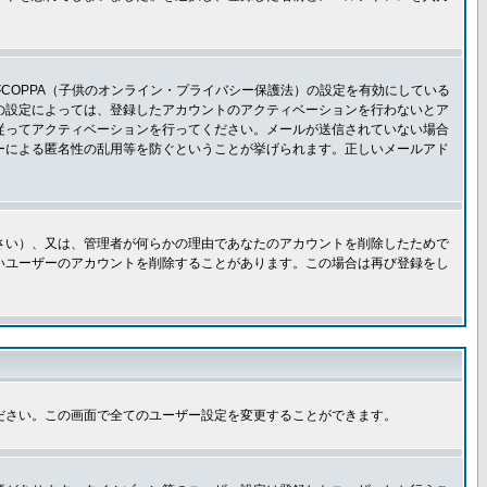
COPPA（子供のオンライン・プライバシー保護法）の設定を有効にしている
板の設定によっては、登録したアカウントのアクティベーションを行わないとア
従ってアクティベーションを行ってください。メールが送信されていない場合
ーによる匿名性の乱用等を防ぐということが挙げられます。正しいメールアド
さい）、又は、管理者が何らかの理由であなたのアカウントを削除したためで
いユーザーのアカウントを削除することがあります。この場合は再び登録をし
ださい。この画面で全てのユーザー設定を変更することができます。