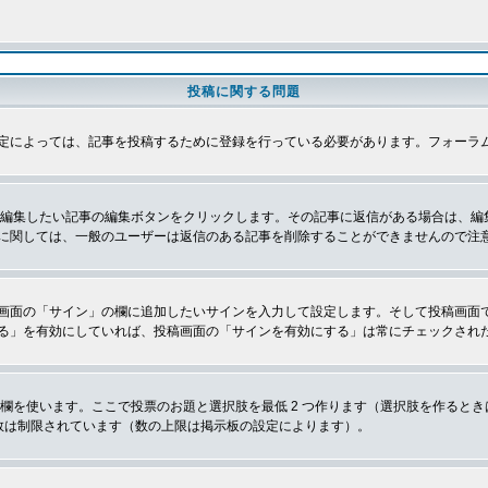
投稿に関する問題
定によっては、記事を投稿するために登録を行っている必要があります。フォーラ
、編集したい記事の編集ボタンをクリックします。その記事に返信がある場合は、編
に関しては、一般のユーザーは返信のある記事を削除することができませんので注
画面の「サイン」の欄に追加したいサインを入力して設定します。そして投稿画面
る」を有効にしていれば、投稿画面の「サインを有効にする」は常にチェックされ
欄を使います。ここで投票のお題と選択肢を最低 2 つ作ります（選択肢を作ると
数は制限されています（数の上限は掲示板の設定によります）。