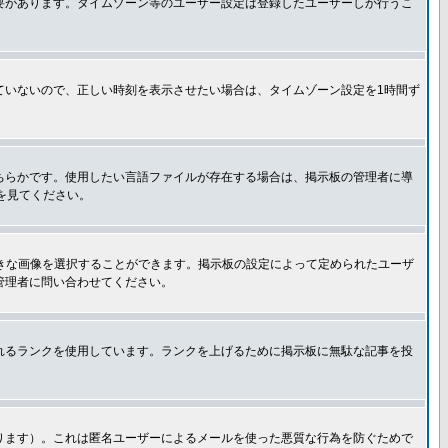
要があります。タイムゾーン等のユーザー設定は登録したユーザーしか行うこ
ていないので、正しい時刻を表示させたい場合は、タイムゾーン設定を1時間ず
ちらかです。使用したい言語ファイルが存在する場合は、掲示板の管理者に導
トを見てください。
好きな画像を選択することができます。掲示板の設定によって定められたユーザ
管理者に問い合わせてください。
れるランクを使用しています。ランクを上げるために掲示板に無駄な記事を投
ります）。これは匿名ユーザーによるメールを使った悪質な行為を防ぐためで