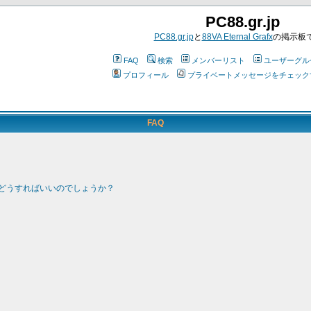
PC88.gr.jp
PC88.gr.jp
と
88VA Eternal Grafx
の掲示板
FAQ
検索
メンバーリスト
ユーザーグル
プロフィール
プライベートメッセージをチェック
FAQ
どうすればいいのでしょうか？