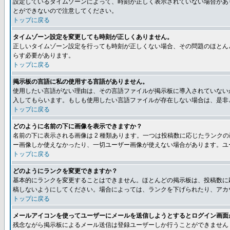
設定しているタイムゾーンによって、時刻が正しく表示されていない場合があ
とができないので注意してください。
トップに戻る
タイムゾーン設定を変更しても時刻が正しくありません。
正しいタイムゾーン設定を行っても時刻が正しくない場合、その問題のほとん
らす必要があります。
トップに戻る
掲示板の言語に私の使用する言語がありません。
使用したい言語がない理由は、その言語ファイルが掲示板に導入されていない
入してもらいます。もしも使用したい言語ファイルが存在しない場合は、是非とも
トップに戻る
どのように名前の下に画像を表示できますか？
名前の下に表示される画像は 2 種類あります。一つは投稿数に応じたラン
ー画像しか使えなかったり、一切ユーザー画像が使えない場合があります。ユ
トップに戻る
どのようにランクを変更できますか？
基本的にランクを変更することはできません。ほとんどの掲示板は、投稿数に
稿しないようにしてください。場合によっては、ランクを下げられたり、アカ
トップに戻る
メールアイコンを使ってユーザーにメールを送信しようとするとログイン画面
残念ながら掲示板によるメール送信は登録ユーザーしか行うことができません