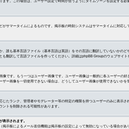
ります。この場合は、ユーザー設定で時間が合うようにタイムゾーンを設定する必
どがサマータイムによるものです。掲示板の時刻システムはサマータイムに対応し
か、誰も基本言語ファイル（基本言語は英語）をその言語に翻訳していないかのど
翻訳して言語ファイルを作ってください。詳細はphpBB Groupのウェブサイ
クの画像です。もう一つはユーザー画像です。ユーザー画像は一般的に各ユーザーの
ーザー画像を一切使用できない場合は、どうしてユーザー画像が使用できないかを
応じたランク、管理者やモデレーター等の特定の権限を持つユーザーのみに表示さ
ウントを削除される可能性があります。
が表示されます。
（掲示板によるメール送信機能は掲示板の設定によって無効になっている場合があ