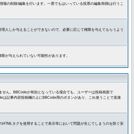
情報の削除/編集を行います。一票でもはいっている投票の編集/削除は行うこ
管理人しか与えることができないので、必要に応じて権限を与えてもらうよう
権限が与えられていない可能性があります。
きません。BBCodeが有効となっている場合でも、ユーザーは投稿画面で
Codeは記事内容投稿欄の上にBBCode用のボタンがあり、これ使うことで直接
部のHTMLタグを使用することで表示等において問題が生じてしまうのを防ぐ安