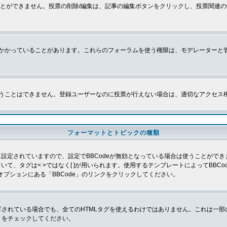
とができません。投票の削除/編集は、記事の編集ボタンをクリックし、投票関連の
かかっていることがあります。これらのフォーラムを使う権限は、モデレーターと
うことはできません。登録ユーザーなのに投票が行えない場合は、適切なアクセス
フォーマットとトピックの種類
よって設定されていますので、設定でBBCodeが無効となっている場合は使うことがで
していて、タグは< >ではなく[ ]が用いられます。使用するテンプレートによってBB
オプションにある「BBCode」のリンクをクリックしてください。
許可されている場合でも、全てのHTMLタグを使えるわけではありません。これは一
」をチェックしてください。