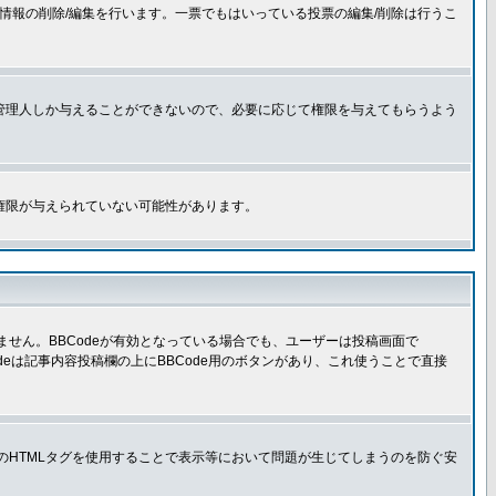
情報の削除/編集を行います。一票でもはいっている投票の編集/削除は行うこ
管理人しか与えることができないので、必要に応じて権限を与えてもらうよう
権限が与えられていない可能性があります。
きません。BBCodeが有効となっている場合でも、ユーザーは投稿画面で
Codeは記事内容投稿欄の上にBBCode用のボタンがあり、これ使うことで直接
部のHTMLタグを使用することで表示等において問題が生じてしまうのを防ぐ安