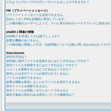
どのようにグループのモデレーターになることができますか？
PM（プライベートメッセージ）
プライベートメッセージを送信できません。
読みたくないPMを定期的に受信しています。
この掲示板のユーザーによって、スパム等が自分のメールアドレスに送信され
phpBB 2 関連の情報
phpBB 2 を作成したのは誰でしょうか？
必要な機能がありません。
この掲示板に関連した不正・法的問題については誰に問い合わせればいいので
Attachments
添付の方法は？
発言後に添付ファイルを追加するにはどうすればよいですか？
添付ファイルを削除するにはどうすればよいですか？
コメントを更新するにはどうすればよいですか？
添付したはずのファイルが添付されていません
ファイルを添付できません
必要な権限を取得しましたがファイルを添付できません
添付ファイルを削除できません
添付ファイルを閲覧／ダウンロードできません
違反や違反の恐れのある添付についての連絡先は？