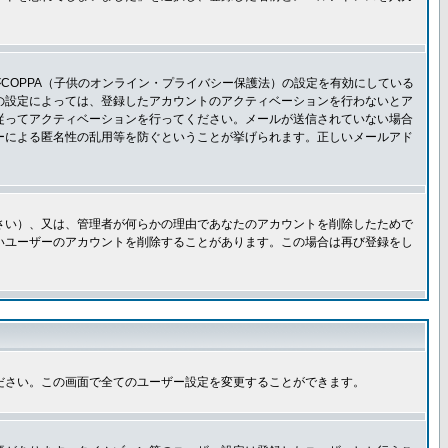
COPPA（子供のオンライン・プライバシー保護法）の設定を有効にしている
板の設定によっては、登録したアカウントのアクティベーションを行わないとア
従ってアクティベーションを行ってください。メールが送信されていない場合
ーによる匿名性の乱用等を防ぐということが挙げられます。正しいメールアド
さい）、又は、管理者が何らかの理由であなたのアカウントを削除したためで
いユーザーのアカウントを削除することがあります。この場合は再び登録をし
ださい。この画面で全てのユーザー設定を変更することができます。