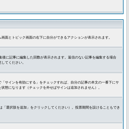
ム画面とトピック画面の右下に自分ができるアクションが表示されます。
集後に記事に編集した回数が表示されます。返信のない記事を編集する場合
意してください。
で「サインを有効にする」をチェックすれば、自分の記事の本文の一番下にサ
た状態になります（チェックを外せばサインは追加されません）。
きは「選択肢を追加」をクリックしてください）。投票期間を設けることもでき