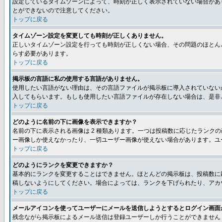
設定しているタイムゾーンによって、時刻が正しく表示されていない場合があ
とができないので注意してください。
トップに戻る
タイムゾーン設定を変更しても時刻が正しくありません。
正しいタイムゾーン設定を行っても時刻が正しくない場合、その問題のほとん
らす必要があります。
トップに戻る
掲示板の言語に私の使用する言語がありません。
使用したい言語がない理由は、その言語ファイルが掲示板に導入されていない
入してもらいます。もしも使用したい言語ファイルが存在しない場合は、是非とも
トップに戻る
どのように名前の下に画像を表示できますか？
名前の下に表示される画像は 2 種類あります。一つは投稿数に応じたラン
ー画像しか使えなかったり、一切ユーザー画像が使えない場合があります。ユ
トップに戻る
どのようにランクを変更できますか？
基本的にランクを変更することはできません。ほとんどの掲示板は、投稿数に
稿しないようにしてください。場合によっては、ランクを下げられたり、アカ
トップに戻る
メールアイコンを使ってユーザーにメールを送信しようとするとログイン画面
残念ながら掲示板によるメール送信は登録ユーザーしか行うことができません