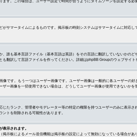
ります。この場合は、ユーザー設定で時間が合うようにタイムゾーンを設定する必
どがサマータイムによるものです。掲示板の時刻システムはサマータイムに対応し
か、誰も基本言語ファイル（基本言語は英語）をその言語に翻訳していないかのど
翻訳して言語ファイルを作ってください。詳細はphpBB Groupのウェブサイ
クの画像です。もう一つはユーザー画像です。ユーザー画像は一般的に各ユーザーの
ーザー画像を一切使用できない場合は、どうしてユーザー画像が使用できないかを
応じたランク、管理者やモデレーター等の特定の権限を持つユーザーのみに表示さ
ウントを削除される可能性があります。
が表示されます。
（掲示板によるメール送信機能は掲示板の設定によって無効になっている場合があ