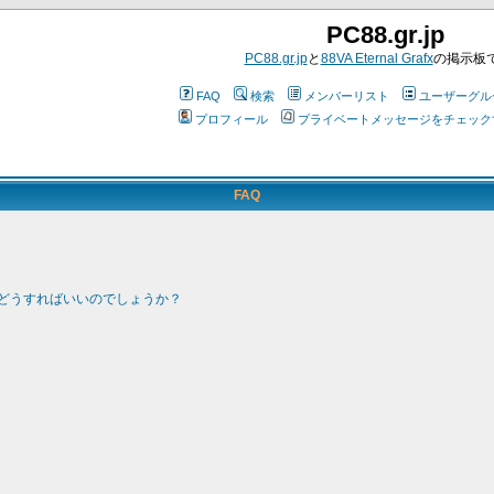
PC88.gr.jp
PC88.gr.jp
と
88VA Eternal Grafx
の掲示板
FAQ
検索
メンバーリスト
ユーザーグル
プロフィール
プライベートメッセージをチェック
FAQ
どうすればいいのでしょうか？