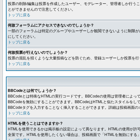
投票の削除/編集は投票を作成したユーザー、モデレーター、管理者しか行うこ
とができませんので注意してください。
トップに戻る
何故フォーラムにアクセスできないのでしょうか？
一部のフォーラムは特定のグループやユーザーしか観閲できないように制限が
にしてください。
トップに戻る
何故投票が行えないのでしょうか？
投票の混乱を招くような大量投稿などを防ぐため、登録ユーザーしか投票を行
トップに戻る
BBCodeとは何でしょうか？
BBCodeとは特殊なHTMLの実行コードです。BBCodeの使用は管理者に
BBCodeを無効にすることができます。BBCodeはHTMLと似たスタイルを
BBCodeタグを入力することなく挿入することができます。詳細は投稿画面の
トップに戻る
HTMLを使うことはできますか？
HTMLを使用できるかは掲示板の設定によって異なります。HTMLの使用が
全策です。HTMLを使用したくない場合は、投稿画面で「HTMLを無効にする