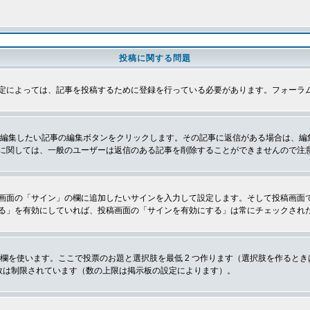
投稿に関する問題
定によっては、記事を投稿するために登録を行っている必要があります。フォーラ
、編集したい記事の編集ボタンをクリックします。その記事に返信がある場合は、編
に関しては、一般のユーザーは返信のある記事を削除することができませんので注
画面の「サイン」の欄に追加したいサインを入力して設定します。そして投稿画面
る」を有効にしていれば、投稿画面の「サインを有効にする」は常にチェックされ
欄を使います。ここで投票のお題と選択肢を最低 2 つ作ります（選択肢を作ると
数は制限されています（数の上限は掲示板の設定によります）。