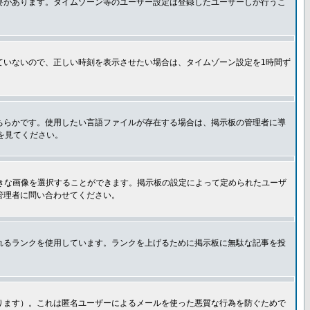
要があります。タイムゾーン等のユーザー設定は登録したユーザーしか行うこ
ていないので、正しい時刻を表示させたい場合は、タイムゾーン設定を1時間ず
ちらかです。使用したい言語ファイルが存在する場合は、掲示板の管理者に導
トを見てください。
好きな画像を選択することができます。掲示板の設定によって定められたユーザ
管理者に問い合わせてください。
れるランクを使用しています。ランクを上げるために掲示板に無駄な記事を投
ります）。これは匿名ユーザーによるメールを使った悪質な行為を防ぐためで