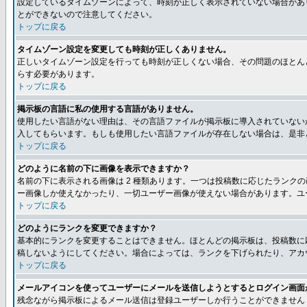
設定しているタイムゾーンによって、時刻が正しく表示されていない場合があ
とができないので注意してください。
トップに戻る
タイムゾーン設定を変更しても時刻が正しくありません。
正しいタイムゾーン設定を行っても時刻が正しくない場合、その問題のほとん
らす必要があります。
トップに戻る
掲示板の言語に私の使用する言語がありません。
使用したい言語がない理由は、その言語ファイルが掲示板に導入されていない
入してもらいます。もしも使用したい言語ファイルが存在しない場合は、是非とも
トップに戻る
どのように名前の下に画像を表示できますか？
名前の下に表示される画像は 2 種類あります。一つは投稿数に応じたラン
ー画像しか使えなかったり、一切ユーザー画像が使えない場合があります。ユ
トップに戻る
どのようにランクを変更できますか？
基本的にランクを変更することはできません。ほとんどの掲示板は、投稿数に
稿しないようにしてください。場合によっては、ランクを下げられたり、アカ
トップに戻る
メールアイコンを使ってユーザーにメールを送信しようとするとログイン画面
残念ながら掲示板によるメール送信は登録ユーザーしか行うことができません