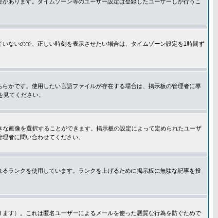
要があります。タイムゾーン等のユーザー設定は登録したユーザーしか行うこ
ていないので、正しい時刻を表示させたい場合は、タイムゾーン設定を1時間ず
ちらかです。使用したい言語ファイルが存在する場合は、掲示板の管理者に導
トを見てください。
好きな画像を選択することができます。掲示板の設定によって定められたユーザ
管理者に問い合わせてください。
れるランクを使用しています。ランクを上げるために掲示板に無駄な記事を投
ります）。これは匿名ユーザーによるメールを使った悪質な行為を防ぐためで