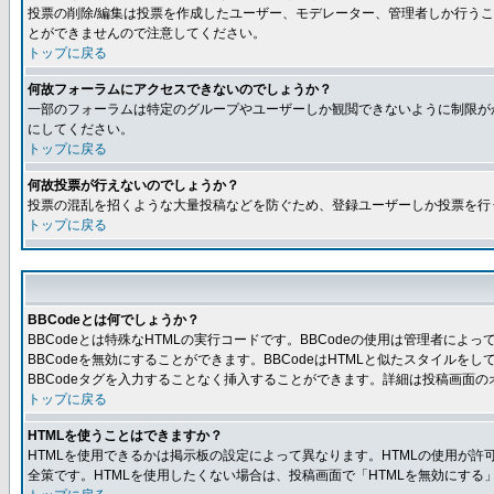
投票の削除/編集は投票を作成したユーザー、モデレーター、管理者しか行うこ
とができませんので注意してください。
トップに戻る
何故フォーラムにアクセスできないのでしょうか？
一部のフォーラムは特定のグループやユーザーしか観閲できないように制限が
にしてください。
トップに戻る
何故投票が行えないのでしょうか？
投票の混乱を招くような大量投稿などを防ぐため、登録ユーザーしか投票を行
トップに戻る
BBCodeとは何でしょうか？
BBCodeとは特殊なHTMLの実行コードです。BBCodeの使用は管理者に
BBCodeを無効にすることができます。BBCodeはHTMLと似たスタイルを
BBCodeタグを入力することなく挿入することができます。詳細は投稿画面の
トップに戻る
HTMLを使うことはできますか？
HTMLを使用できるかは掲示板の設定によって異なります。HTMLの使用が
全策です。HTMLを使用したくない場合は、投稿画面で「HTMLを無効にする