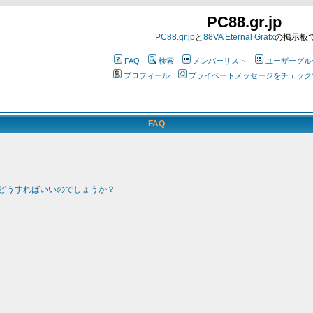
PC88.gr.jp
PC88.gr.jp
と
88VA Eternal Grafx
の掲示板
FAQ
検索
メンバーリスト
ユーザーグル
プロフィール
プライベートメッセージをチェック
FAQ
どうすればいいのでしょうか？