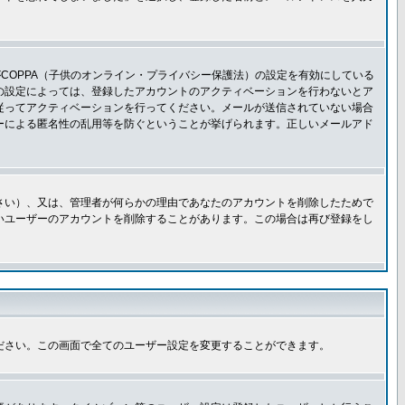
COPPA（子供のオンライン・プライバシー保護法）の設定を有効にしている
板の設定によっては、登録したアカウントのアクティベーションを行わないとア
従ってアクティベーションを行ってください。メールが送信されていない場合
ーによる匿名性の乱用等を防ぐということが挙げられます。正しいメールアド
さい）、又は、管理者が何らかの理由であなたのアカウントを削除したためで
いユーザーのアカウントを削除することがあります。この場合は再び登録をし
ださい。この画面で全てのユーザー設定を変更することができます。