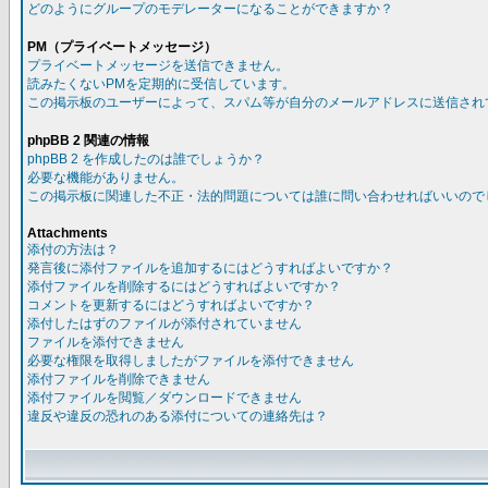
どのようにグループのモデレーターになることができますか？
PM（プライベートメッセージ）
プライベートメッセージを送信できません。
読みたくないPMを定期的に受信しています。
この掲示板のユーザーによって、スパム等が自分のメールアドレスに送信され
phpBB 2 関連の情報
phpBB 2 を作成したのは誰でしょうか？
必要な機能がありません。
この掲示板に関連した不正・法的問題については誰に問い合わせればいいので
Attachments
添付の方法は？
発言後に添付ファイルを追加するにはどうすればよいですか？
添付ファイルを削除するにはどうすればよいですか？
コメントを更新するにはどうすればよいですか？
添付したはずのファイルが添付されていません
ファイルを添付できません
必要な権限を取得しましたがファイルを添付できません
添付ファイルを削除できません
添付ファイルを閲覧／ダウンロードできません
違反や違反の恐れのある添付についての連絡先は？