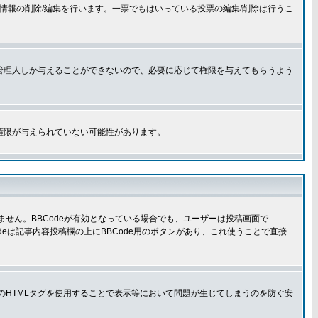
情報の削除/編集を行います。一票でもはいっている投票の編集/削除は行うこ
管理人しか与えることができないので、必要に応じて権限を与えてもらうよう
権限が与えられていない可能性があります。
きません。BBCodeが有効となっている場合でも、ユーザーは投稿画面で
Codeは記事内容投稿欄の上にBBCode用のボタンがあり、これ使うことで直接
部のHTMLタグを使用することで表示等において問題が生じてしまうのを防ぐ安