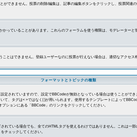
とができません。投票の削除/編集は、記事の編集ボタンをクリックし、投票関連の
かかっていることがあります。これらのフォーラムを使う権限は、モデレーターと
うことはできません。登録ユーザーなのに投票が行えない場合は、適切なアクセス
フォーマットとトピックの種類
よって設定されていますので、設定でBBCodeが無効となっている場合は使うことがで
していて、タグは< >ではなく[ ]が用いられます。使用するテンプレートによってBB
オプションにある「BBCode」のリンクをクリックしてください。
許可されている場合でも、全てのHTMLタグを使えるわけではありません。これは一
」をチェックしてください。