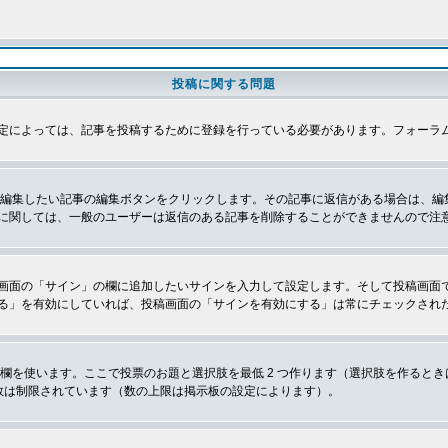
投稿に関する問題
定によっては、記事を投稿するために登録を行っている必要があります。フォーラ
、編集したい記事の編集ボタンをクリックします。その記事に返信がある場合は、編
に関しては、一般のユーザーは返信のある記事を削除することができませんので注
画面の「サイン」の欄に追加したいサインを入力して設定します。そして投稿画面
る」を有効にしていれば、投稿画面の「サインを有効にする」は常にチェックされ
欄を使います。ここで投票のお題と選択肢を最低 2 つ作ります（選択肢を作ると
数は制限されています（数の上限は掲示板の設定によります）。