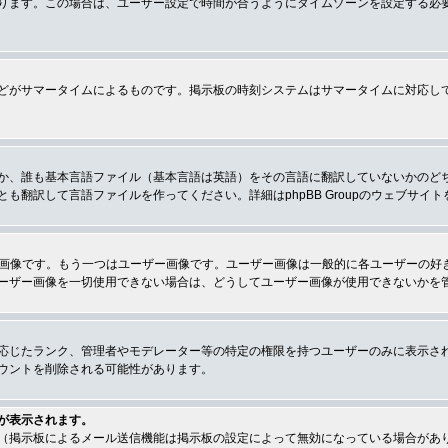
ります。この場合は、ユーザー設定で時間が合うようにタイムゾーンを設定する必
どがサマータイムによるものです。掲示板の時刻システムはサマータイムに対応し
か、誰も基本言語ファイル（基本言語は英語）をその言語に翻訳していないかのど
翻訳して言語ファイルを作ってください。詳細はphpBB Groupのウェブサイ
クの画像です。もう一つはユーザー画像です。ユーザー画像は一般的に各ユーザーの
ーザー画像を一切使用できない場合は、どうしてユーザー画像が使用できないかを
応じたランク、管理者やモデレーター等の特定の権限を持つユーザーのみに表示さ
ウントを削除される可能性があります。
が表示されます。
（掲示板によるメール送信機能は掲示板の設定によって無効になっている場合があ