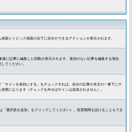
ム画面とトピック画面の右下に自分ができるアクションが表示されます。
集後に記事に編集した回数が表示されます。返信のない記事を編集する場合
意してください。
で「サインを有効にする」をチェックすれば、自分の記事の本文の一番下にサ
た状態になります（チェックを外せばサインは追加されません）。
きは「選択肢を追加」をクリックしてください）。投票期間を設けることもでき