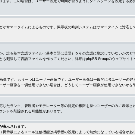
ります。この場合は、ユーザー設定で時間が合うようにタイムゾーンを設定する必
どがサマータイムによるものです。掲示板の時刻システムはサマータイムに対応し
か、誰も基本言語ファイル（基本言語は英語）をその言語に翻訳していないかのど
翻訳して言語ファイルを作ってください。詳細はphpBB Groupのウェブサイ
クの画像です。もう一つはユーザー画像です。ユーザー画像は一般的に各ユーザーの
ーザー画像を一切使用できない場合は、どうしてユーザー画像が使用できないかを
応じたランク、管理者やモデレーター等の特定の権限を持つユーザーのみに表示さ
ウントを削除される可能性があります。
が表示されます。
（掲示板によるメール送信機能は掲示板の設定によって無効になっている場合があ