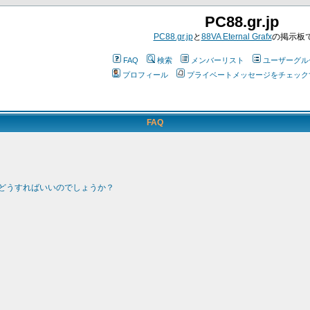
PC88.gr.jp
PC88.gr.jp
と
88VA Eternal Grafx
の掲示板
FAQ
検索
メンバーリスト
ユーザーグル
プロフィール
プライベートメッセージをチェック
FAQ
どうすればいいのでしょうか？