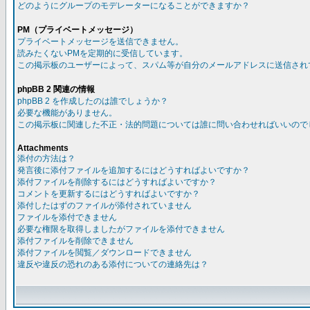
どのようにグループのモデレーターになることができますか？
PM（プライベートメッセージ）
プライベートメッセージを送信できません。
読みたくないPMを定期的に受信しています。
この掲示板のユーザーによって、スパム等が自分のメールアドレスに送信され
phpBB 2 関連の情報
phpBB 2 を作成したのは誰でしょうか？
必要な機能がありません。
この掲示板に関連した不正・法的問題については誰に問い合わせればいいので
Attachments
添付の方法は？
発言後に添付ファイルを追加するにはどうすればよいですか？
添付ファイルを削除するにはどうすればよいですか？
コメントを更新するにはどうすればよいですか？
添付したはずのファイルが添付されていません
ファイルを添付できません
必要な権限を取得しましたがファイルを添付できません
添付ファイルを削除できません
添付ファイルを閲覧／ダウンロードできません
違反や違反の恐れのある添付についての連絡先は？