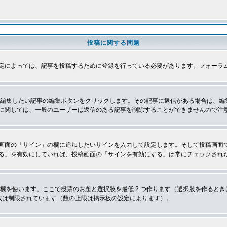
投稿に関する問題
定によっては、記事を投稿するために登録を行っている必要があります。フォーラ
、編集したい記事の編集ボタンをクリックします。その記事に返信がある場合は、編
に関しては、一般のユーザーは返信のある記事を削除することができませんので注
画面の「サイン」の欄に追加したいサインを入力して設定します。そして投稿画面
る」を有効にしていれば、投稿画面の「サインを有効にする」は常にチェックされ
欄を使います。ここで投票のお題と選択肢を最低 2 つ作ります（選択肢を作ると
数は制限されています（数の上限は掲示板の設定によります）。