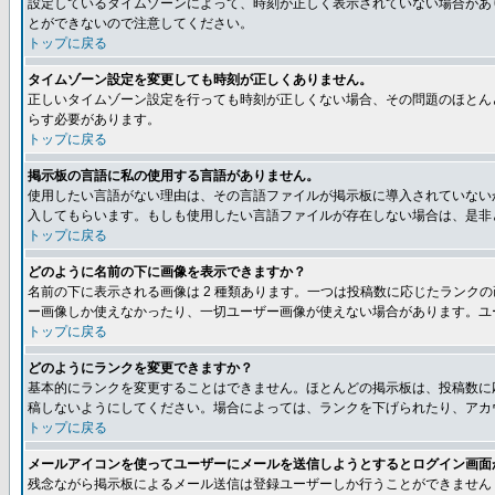
設定しているタイムゾーンによって、時刻が正しく表示されていない場合があ
とができないので注意してください。
トップに戻る
タイムゾーン設定を変更しても時刻が正しくありません。
正しいタイムゾーン設定を行っても時刻が正しくない場合、その問題のほとん
らす必要があります。
トップに戻る
掲示板の言語に私の使用する言語がありません。
使用したい言語がない理由は、その言語ファイルが掲示板に導入されていない
入してもらいます。もしも使用したい言語ファイルが存在しない場合は、是非とも
トップに戻る
どのように名前の下に画像を表示できますか？
名前の下に表示される画像は 2 種類あります。一つは投稿数に応じたラン
ー画像しか使えなかったり、一切ユーザー画像が使えない場合があります。ユ
トップに戻る
どのようにランクを変更できますか？
基本的にランクを変更することはできません。ほとんどの掲示板は、投稿数に
稿しないようにしてください。場合によっては、ランクを下げられたり、アカ
トップに戻る
メールアイコンを使ってユーザーにメールを送信しようとするとログイン画面
残念ながら掲示板によるメール送信は登録ユーザーしか行うことができません