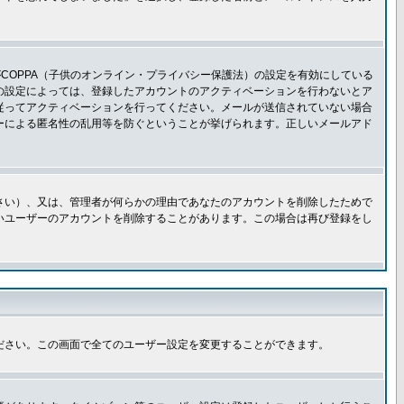
COPPA（子供のオンライン・プライバシー保護法）の設定を有効にしている
板の設定によっては、登録したアカウントのアクティベーションを行わないとア
従ってアクティベーションを行ってください。メールが送信されていない場合
ーによる匿名性の乱用等を防ぐということが挙げられます。正しいメールアド
さい）、又は、管理者が何らかの理由であなたのアカウントを削除したためで
いユーザーのアカウントを削除することがあります。この場合は再び登録をし
ださい。この画面で全てのユーザー設定を変更することができます。