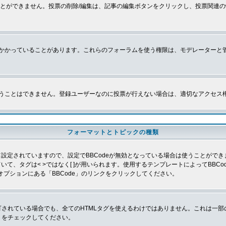
とができません。投票の削除/編集は、記事の編集ボタンをクリックし、投票関連の
かかっていることがあります。これらのフォーラムを使う権限は、モデレーターと
うことはできません。登録ユーザーなのに投票が行えない場合は、適切なアクセス
フォーマットとトピックの種類
よって設定されていますので、設定でBBCodeが無効となっている場合は使うことがで
していて、タグは< >ではなく[ ]が用いられます。使用するテンプレートによってBB
オプションにある「BBCode」のリンクをクリックしてください。
許可されている場合でも、全てのHTMLタグを使えるわけではありません。これは一
」をチェックしてください。