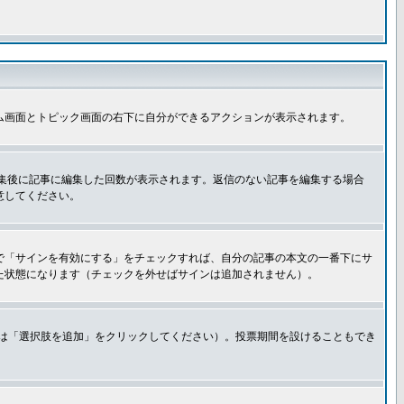
ム画面とトピック画面の右下に自分ができるアクションが表示されます。
集後に記事に編集した回数が表示されます。返信のない記事を編集する場合
意してください。
で「サインを有効にする」をチェックすれば、自分の記事の本文の一番下にサ
た状態になります（チェックを外せばサインは追加されません）。
きは「選択肢を追加」をクリックしてください）。投票期間を設けることもでき