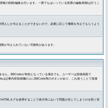
情報の削除/編集を行います。一票でもはいっている投票の編集/削除は行うこ
管理人しか与えることができないので、必要に応じて権限を与えてもらうよう
権限が与えられていない可能性があります。
きません。BBCodeが有効となっている場合でも、ユーザーは投稿画面で
Codeは記事内容投稿欄の上にBBCode用のボタンがあり、これ使うことで直接
部のHTMLタグを使用することで表示等において問題が生じてしまうのを防ぐ安