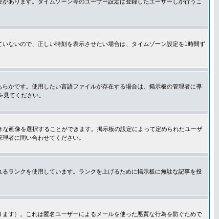
要があります。タイムゾーン等のユーザー設定は登録したユーザーしか行うこ
ていないので、正しい時刻を表示させたい場合は、タイムゾーン設定を1時間ず
ちらかです。使用したい言語ファイルが存在する場合は、掲示板の管理者に導
トを見てください。
好きな画像を選択することができます。掲示板の設定によって定められたユーザ
管理者に問い合わせてください。
れるランクを使用しています。ランクを上げるために掲示板に無駄な記事を投
ります）。これは匿名ユーザーによるメールを使った悪質な行為を防ぐためで