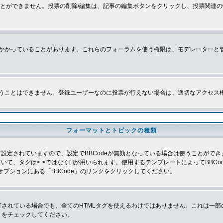
とができません。投票の削除/編集は、記事の編集ボタンをクリックし、投票関連の
かかっていることがあります。これらのフォーラムを使う権限は、モデレーターと
うことはできません。登録ユーザーなのに投票が行えない場合は、適切なアクセス
フォーマットとトピックの種類
よって設定されていますので、設定でBBCodeが無効となっている場合は使うことがで
していて、タグは< >ではなく[ ]が用いられます。使用するテンプレートによってBB
オプションにある「BBCode」のリンクをクリックしてください。
許可されている場合でも、全てのHTMLタグを使えるわけではありません。これは一
」をチェックしてください。