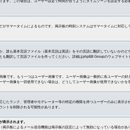
ります。この場合は、ユーザー設定で時間が合うようにタイムゾーンを設定する必
どがサマータイムによるものです。掲示板の時刻システムはサマータイムに対応し
か、誰も基本言語ファイル（基本言語は英語）をその言語に翻訳していないかのど
翻訳して言語ファイルを作ってください。詳細はphpBB Groupのウェブサイ
クの画像です。もう一つはユーザー画像です。ユーザー画像は一般的に各ユーザーの
ーザー画像を一切使用できない場合は、どうしてユーザー画像が使用できないかを
応じたランク、管理者やモデレーター等の特定の権限を持つユーザーのみに表示さ
ウントを削除される可能性があります。
が表示されます。
（掲示板によるメール送信機能は掲示板の設定によって無効になっている場合があ