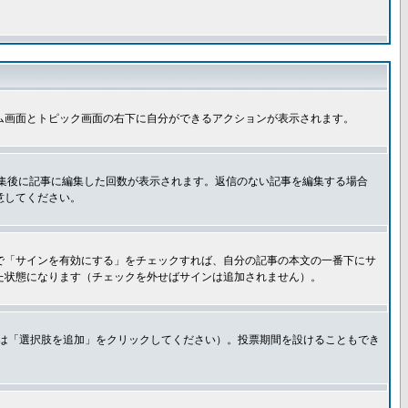
ム画面とトピック画面の右下に自分ができるアクションが表示されます。
集後に記事に編集した回数が表示されます。返信のない記事を編集する場合
意してください。
で「サインを有効にする」をチェックすれば、自分の記事の本文の一番下にサ
た状態になります（チェックを外せばサインは追加されません）。
きは「選択肢を追加」をクリックしてください）。投票期間を設けることもでき