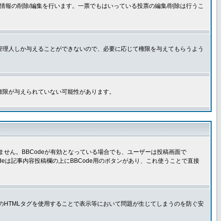
情報の削除/編集を行います。一票でもはいっている投票の編集/削除は行うこ
管理人しか与えることができないので、必要に応じて権限を与えてもらうよう
権限が与えられていない可能性があります。
きません。BBCodeが有効となっている場合でも、ユーザーは投稿画面で
Codeは記事内容投稿欄の上にBBCode用のボタンがあり、これ使うことで直接
部のHTMLタグを使用することで表示等において問題が生じてしまうのを防ぐ安