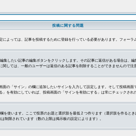
投稿に関する問題
定によっては、記事を投稿するために登録を行っている必要があります。フォーラ
、編集したい記事の編集ボタンをクリックします。その記事に返信がある場合は、編
に関しては、一般のユーザーは返信のある記事を削除することができませんので注
画面の「サイン」の欄に追加したいサインを入力して設定します。そして投稿画面
る」を有効にしていれば、投稿画面の「サインを有効にする」は常にチェックされ
欄を使います。ここで投票のお題と選択肢を最低 2 つ作ります（選択肢を作ると
数は制限されています（数の上限は掲示板の設定によります）。