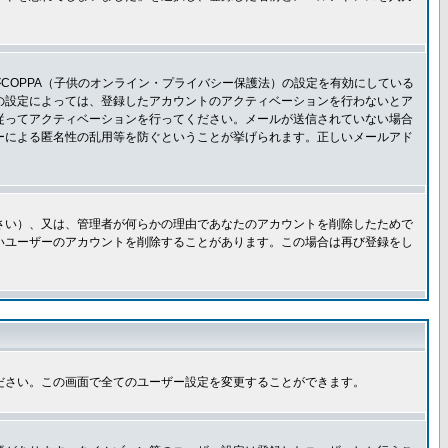
COPPA（子供のオンライン・プライバシー保護法）の設定を有効にしている
板の設定によっては、登録したアカウントのアクティベーションを行わないとア
従ってアクティベーションを行ってください。メールが送信されていない場合
ーによる匿名性の乱用等を防ぐということが挙げられます。正しいメールアド
さい）、又は、管理者が何らかの理由であなたのアカウントを削除したためで
いユーザーのアカウントを削除することがあります。この場合は再び登録をし
ださい。この画面で全てのユーザー設定を変更することができます。