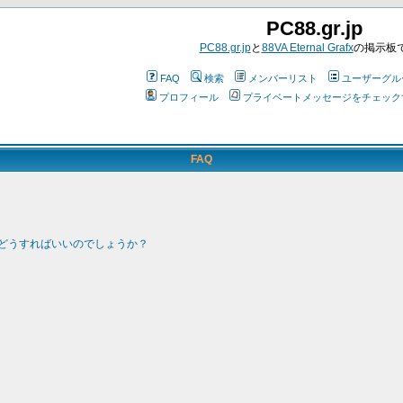
PC88.gr.jp
PC88.gr.jp
と
88VA Eternal Grafx
の掲示板
FAQ
検索
メンバーリスト
ユーザーグル
プロフィール
プライベートメッセージをチェック
FAQ
どうすればいいのでしょうか？