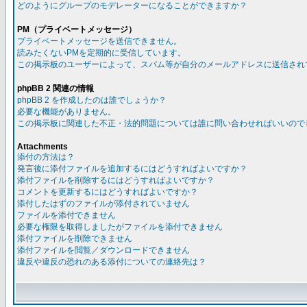
どのようにグループのモデレーターになることができますか？
PM（プライベートメッセージ）
プライベートメッセージを送信できません。
読みたくないPMを定期的に受信しています。
この掲示板のユーザーによって、スパム等が自分のメールアドレスに送信され
phpBB 2 関連の情報
phpBB 2 を作成したのは誰でしょうか？
必要な機能がありません。
この掲示板に関連した不正・法的問題については誰に問い合わせればいいので
Attachments
添付の方法は？
発言後に添付ファイルを追加するにはどうすればよいですか？
添付ファイルを削除するにはどうすればよいですか？
コメントを更新するにはどうすればよいですか？
添付したはずのファイルが添付されていません
ファイルを添付できません
必要な権限を取得しましたがファイルを添付できません
添付ファイルを削除できません
添付ファイルを閲覧／ダウンロードできません
違反や違反の恐れのある添付についての連絡先は？