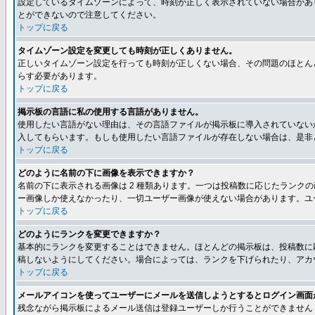
設定しているタイムゾーンによって、時刻が正しく表示されていない場合があ
とができないので注意してください。
トップに戻る
タイムゾーン設定を変更しても時刻が正しくありません。
正しいタイムゾーン設定を行っても時刻が正しくない場合、その問題のほとん
らす必要があります。
トップに戻る
掲示板の言語に私の使用する言語がありません。
使用したい言語がない理由は、その言語ファイルが掲示板に導入されていない
入してもらいます。もしも使用したい言語ファイルが存在しない場合は、是非とも
トップに戻る
どのように名前の下に画像を表示できますか？
名前の下に表示される画像は 2 種類あります。一つは投稿数に応じたラン
ー画像しか使えなかったり、一切ユーザー画像が使えない場合があります。ユ
トップに戻る
どのようにランクを変更できますか？
基本的にランクを変更することはできません。ほとんどの掲示板は、投稿数に
稿しないようにしてください。場合によっては、ランクを下げられたり、アカ
トップに戻る
メールアイコンを使ってユーザーにメールを送信しようとするとログイン画面
残念ながら掲示板によるメール送信は登録ユーザーしか行うことができません