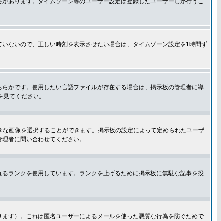
要があります。タイムゾーン等のユーザー設定は登録したユーザーしか行うこ
ていないので、正しい時刻を表示させたい場合は、タイムゾーン設定を1時間ず
ちらかです。使用したい言語ファイルが存在する場合は、掲示板の管理者に導
トを見てください。
好きな画像を選択することができます。掲示板の設定によって定められたユーザ
管理者に問い合わせてください。
れるランクを使用しています。ランクを上げるために掲示板に無駄な記事を投
ります）。これは匿名ユーザーによるメールを使った悪質な行為を防ぐためで