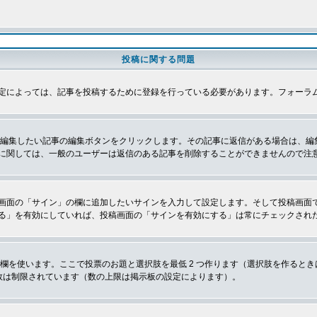
投稿に関する問題
定によっては、記事を投稿するために登録を行っている必要があります。フォーラ
、編集したい記事の編集ボタンをクリックします。その記事に返信がある場合は、編
に関しては、一般のユーザーは返信のある記事を削除することができませんので注
画面の「サイン」の欄に追加したいサインを入力して設定します。そして投稿画面
る」を有効にしていれば、投稿画面の「サインを有効にする」は常にチェックされ
欄を使います。ここで投票のお題と選択肢を最低 2 つ作ります（選択肢を作ると
数は制限されています（数の上限は掲示板の設定によります）。