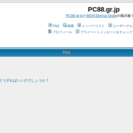
PC88.gr.jp
PC88.gr.jp
と
88VA Eternal Grafx
の掲示板
FAQ
検索
メンバーリスト
ユーザーグル
プロフィール
プライベートメッセージをチェック
FAQ
どうすればいいのでしょうか？