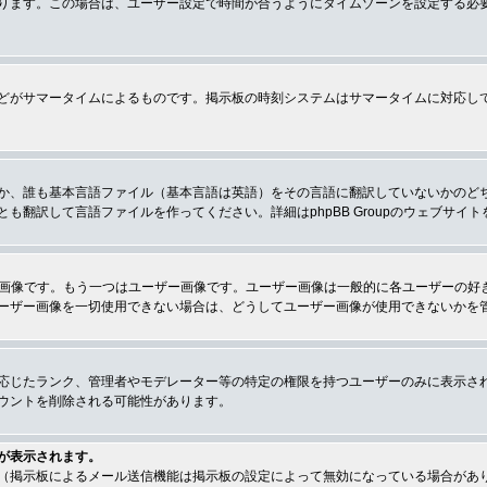
ります。この場合は、ユーザー設定で時間が合うようにタイムゾーンを設定する必
どがサマータイムによるものです。掲示板の時刻システムはサマータイムに対応し
か、誰も基本言語ファイル（基本言語は英語）をその言語に翻訳していないかのど
翻訳して言語ファイルを作ってください。詳細はphpBB Groupのウェブサイ
クの画像です。もう一つはユーザー画像です。ユーザー画像は一般的に各ユーザーの
ーザー画像を一切使用できない場合は、どうしてユーザー画像が使用できないかを
応じたランク、管理者やモデレーター等の特定の権限を持つユーザーのみに表示さ
ウントを削除される可能性があります。
が表示されます。
（掲示板によるメール送信機能は掲示板の設定によって無効になっている場合があ