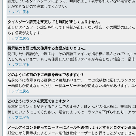
設定しているタイムゾーンによって、時刻が正しく表示されていない場合があ
とができないので注意してください。
トップに戻る
タイムゾーン設定を変更しても時刻が正しくありません。
正しいタイムゾーン設定を行っても時刻が正しくない場合、その問題のほとん
らす必要があります。
トップに戻る
掲示板の言語に私の使用する言語がありません。
使用したい言語がない理由は、その言語ファイルが掲示板に導入されていない
入してもらいます。もしも使用したい言語ファイルが存在しない場合は、是非とも
トップに戻る
どのように名前の下に画像を表示できますか？
名前の下に表示される画像は 2 種類あります。一つは投稿数に応じたラン
ー画像しか使えなかったり、一切ユーザー画像が使えない場合があります。ユ
トップに戻る
どのようにランクを変更できますか？
基本的にランクを変更することはできません。ほとんどの掲示板は、投稿数に
稿しないようにしてください。場合によっては、ランクを下げられたり、アカ
トップに戻る
メールアイコンを使ってユーザーにメールを送信しようとするとログイン画面
残念ながら掲示板によるメール送信は登録ユーザーしか行うことができません