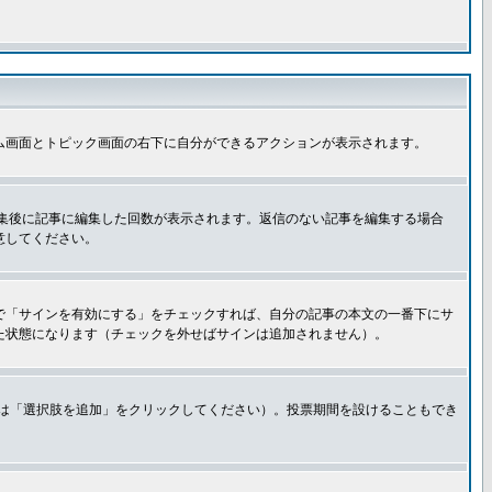
ム画面とトピック画面の右下に自分ができるアクションが表示されます。
集後に記事に編集した回数が表示されます。返信のない記事を編集する場合
意してください。
で「サインを有効にする」をチェックすれば、自分の記事の本文の一番下にサ
た状態になります（チェックを外せばサインは追加されません）。
きは「選択肢を追加」をクリックしてください）。投票期間を設けることもでき