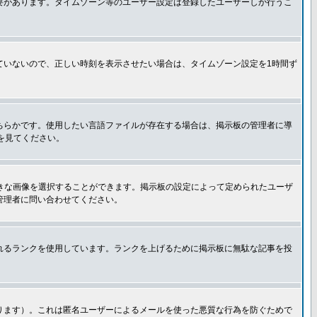
要があります。タイムゾーン等のユーザー設定は登録したユーザーしか行うこ
ていないので、正しい時刻を表示させたい場合は、タイムゾーン設定を1時間ず
ちらかです。使用したい言語ファイルが存在する場合は、掲示板の管理者に導
トを見てください。
好きな画像を選択することができます。掲示板の設定によって定められたユーザ
管理者に問い合わせてください。
れるランクを使用しています。ランクを上げるために掲示板に無駄な記事を投
ります）。これは匿名ユーザーによるメールを使った悪質な行為を防ぐためで