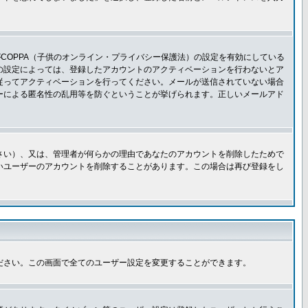
COPPA（子供のオンライン・プライバシー保護法）の設定を有効にしている
板の設定によっては、登録したアカウントのアクティベーションを行わないとア
従ってアクティベーションを行ってください。メールが送信されていない場合
ーによる匿名性の乱用等を防ぐということが挙げられます。正しいメールアド
さい）、又は、管理者が何らかの理由であなたのアカウントを削除したためで
いユーザーのアカウントを削除することがあります。この場合は再び登録をし
ださい。この画面で全てのユーザー設定を変更することができます。