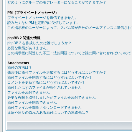
どのようにグループのモデレーターになることができますか？
PM（プライベートメッセージ）
プライベートメッセージを送信できません。
読みたくないPMを定期的に受信しています。
この掲示板のユーザーによって、スパム等が自分のメールアドレスに送信され
phpBB 2 関連の情報
phpBB 2 を作成したのは誰でしょうか？
必要な機能がありません。
この掲示板に関連した不正・法的問題については誰に問い合わせればいいので
Attachments
添付の方法は？
発言後に添付ファイルを追加するにはどうすればよいですか？
添付ファイルを削除するにはどうすればよいですか？
コメントを更新するにはどうすればよいですか？
添付したはずのファイルが添付されていません
ファイルを添付できません
必要な権限を取得しましたがファイルを添付できません
添付ファイルを削除できません
添付ファイルを閲覧／ダウンロードできません
違反や違反の恐れのある添付についての連絡先は？