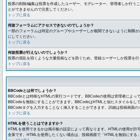
投票の削除/編集は投票を作成したユーザー、モデレーター、管理者しか行うこ
とができませんので注意してください。
トップに戻る
何故フォーラムにアクセスできないのでしょうか？
一部のフォーラムは特定のグループやユーザーしか観閲できないように制限が
にしてください。
トップに戻る
何故投票が行えないのでしょうか？
投票の混乱を招くような大量投稿などを防ぐため、登録ユーザーしか投票を行
トップに戻る
BBCodeとは何でしょうか？
BBCodeとは特殊なHTMLの実行コードです。BBCodeの使用は管理者に
BBCodeを無効にすることができます。BBCodeはHTMLと似たスタイルを
BBCodeタグを入力することなく挿入することができます。詳細は投稿画面の
トップに戻る
HTMLを使うことはできますか？
HTMLを使用できるかは掲示板の設定によって異なります。HTMLの使用が
全策です。HTMLを使用したくない場合は、投稿画面で「HTMLを無効にする