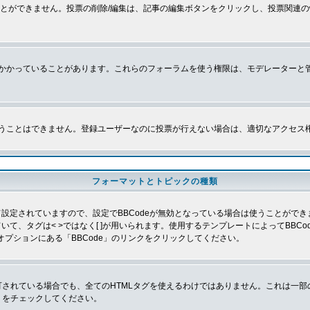
とができません。投票の削除/編集は、記事の編集ボタンをクリックし、投票関連の
かかっていることがあります。これらのフォーラムを使う権限は、モデレーターと
うことはできません。登録ユーザーなのに投票が行えない場合は、適切なアクセス
フォーマットとトピックの種類
よって設定されていますので、設定でBBCodeが無効となっている場合は使うことがで
していて、タグは< >ではなく[ ]が用いられます。使用するテンプレートによってBB
オプションにある「BBCode」のリンクをクリックしてください。
許可されている場合でも、全てのHTMLタグを使えるわけではありません。これは一
」をチェックしてください。