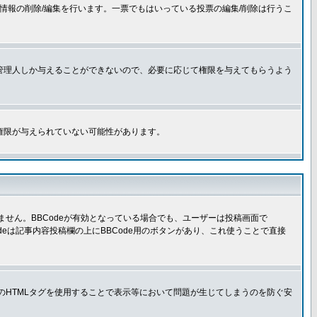
情報の削除/編集を行います。一票でもはいっている投票の編集/削除は行うこ
管理人しか与えることができないので、必要に応じて権限を与えてもらうよう
権限が与えられていない可能性があります。
きません。BBCodeが有効となっている場合でも、ユーザーは投稿画面で
Codeは記事内容投稿欄の上にBBCode用のボタンがあり、これ使うことで直接
部のHTMLタグを使用することで表示等において問題が生じてしまうのを防ぐ安