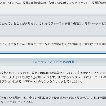
とができません。投票の削除/編集は、記事の編集ボタンをクリックし、投票関連の
かかっていることがあります。これらのフォーラムを使う権限は、モデレーターと
うことはできません。登録ユーザーなのに投票が行えない場合は、適切なアクセス
フォーマットとトピックの種類
よって設定されていますので、設定でBBCodeが無効となっている場合は使うことがで
していて、タグは< >ではなく[ ]が用いられます。使用するテンプレートによってBB
オプションにある「BBCode」のリンクをクリックしてください。
許可されている場合でも、全てのHTMLタグを使えるわけではありません。これは一
」をチェックしてください。