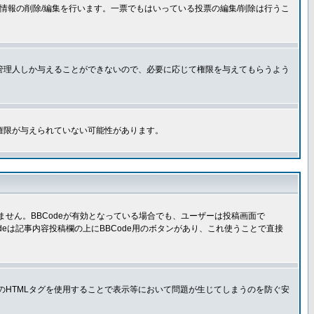
情報の削除/編集を行います。一票でもはいっている投票の編集/削除は行うこ
管理人しか与えることができないので、必要に応じて権限を与えてもらうよう
権限が与えられていない可能性があります。
きません。BBCodeが有効となっている場合でも、ユーザーは投稿画面で
Codeは記事内容投稿欄の上にBBCode用のボタンがあり、これ使うことで直接
部のHTMLタグを使用することで表示等において問題が生じてしまうのを防ぐ安