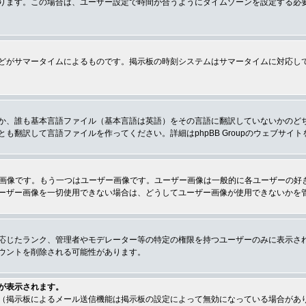
ります。この場合は、ユーザー設定で時間が合うようにタイムゾーンを設定する必
どがサマータイムによるものです。掲示板の時刻システムはサマータイムに対応し
か、誰も基本言語ファイル（基本言語は英語）をその言語に翻訳していないかのど
翻訳して言語ファイルを作ってください。詳細はphpBB Groupのウェブサイ
クの画像です。もう一つはユーザー画像です。ユーザー画像は一般的に各ユーザーの
ーザー画像を一切使用できない場合は、どうしてユーザー画像が使用できないかを
応じたランク、管理者やモデレーター等の特定の権限を持つユーザーのみに表示さ
ウントを削除される可能性があります。
が表示されます。
（掲示板によるメール送信機能は掲示板の設定によって無効になっている場合があ