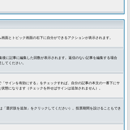
ム画面とトピック画面の右下に自分ができるアクションが表示されます。
集後に記事に編集した回数が表示されます。返信のない記事を編集する場合
意してください。
で「サインを有効にする」をチェックすれば、自分の記事の本文の一番下にサ
た状態になります（チェックを外せばサインは追加されません）。
きは「選択肢を追加」をクリックしてください）。投票期間を設けることもでき