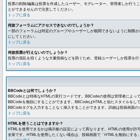
投票の削除/編集は投票を作成したユーザー、モデレーター、管理者しか行うこ
とができませんので注意してください。
トップに戻る
何故フォーラムにアクセスできないのでしょうか？
一部のフォーラムは特定のグループやユーザーしか観閲できないように制限が
にしてください。
トップに戻る
何故投票が行えないのでしょうか？
投票の混乱を招くような大量投稿などを防ぐため、登録ユーザーしか投票を行
トップに戻る
BBCodeとは何でしょうか？
BBCodeとは特殊なHTMLの実行コードです。BBCodeの使用は管理者に
BBCodeを無効にすることができます。BBCodeはHTMLと似たスタイルを
BBCodeタグを入力することなく挿入することができます。詳細は投稿画面の
トップに戻る
HTMLを使うことはできますか？
HTMLを使用できるかは掲示板の設定によって異なります。HTMLの使用が
全策です。HTMLを使用したくない場合は、投稿画面で「HTMLを無効にする