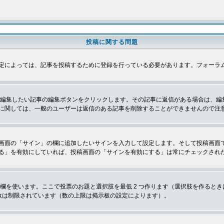
投稿に関する問題
定によっては、記事を投稿するために登録を行っている必要があります。フォーラ
、編集したい記事の編集ボタンをクリックします。その記事に返信がある場合は、編
に関しては、一般のユーザーは返信のある記事を削除することができませんので注
画面の「サイン」の欄に追加したいサインを入力して設定します。そして投稿画面
る」を有効にしていれば、投稿画面の「サインを有効にする」は常にチェックされ
欄を使います。ここで投票のお題と選択肢を最低 2 つ作ります（選択肢を作ると
数は制限されています（数の上限は掲示板の設定によります）。