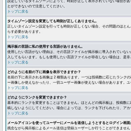
設定しているタイムゾーンによって、時刻が正しく表示されていない場合があ
とができないので注意してください。
トップに戻る
タイムゾーン設定を変更しても時刻が正しくありません。
正しいタイムゾーン設定を行っても時刻が正しくない場合、その問題のほとん
らす必要があります。
トップに戻る
掲示板の言語に私の使用する言語がありません。
使用したい言語がない理由は、その言語ファイルが掲示板に導入されていない
入してもらいます。もしも使用したい言語ファイルが存在しない場合は、是非とも
トップに戻る
どのように名前の下に画像を表示できますか？
名前の下に表示される画像は 2 種類あります。一つは投稿数に応じたラン
ー画像しか使えなかったり、一切ユーザー画像が使えない場合があります。ユ
トップに戻る
どのようにランクを変更できますか？
基本的にランクを変更することはできません。ほとんどの掲示板は、投稿数に
稿しないようにしてください。場合によっては、ランクを下げられたり、アカ
トップに戻る
メールアイコンを使ってユーザーにメールを送信しようとするとログイン画面
残念ながら掲示板によるメール送信は登録ユーザーしか行うことができません