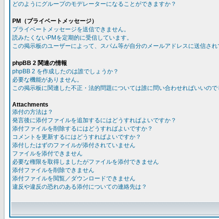
どのようにグループのモデレーターになることができますか？
PM（プライベートメッセージ）
プライベートメッセージを送信できません。
読みたくないPMを定期的に受信しています。
この掲示板のユーザーによって、スパム等が自分のメールアドレスに送信され
phpBB 2 関連の情報
phpBB 2 を作成したのは誰でしょうか？
必要な機能がありません。
この掲示板に関連した不正・法的問題については誰に問い合わせればいいので
Attachments
添付の方法は？
発言後に添付ファイルを追加するにはどうすればよいですか？
添付ファイルを削除するにはどうすればよいですか？
コメントを更新するにはどうすればよいですか？
添付したはずのファイルが添付されていません
ファイルを添付できません
必要な権限を取得しましたがファイルを添付できません
添付ファイルを削除できません
添付ファイルを閲覧／ダウンロードできません
違反や違反の恐れのある添付についての連絡先は？