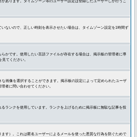
要があります。タイムゾーン等のユーザー設定は登録したユーザーしか行うこ
ていないので、正しい時刻を表示させたい場合は、タイムゾーン設定を1時間ず
ちらかです。使用したい言語ファイルが存在する場合は、掲示板の管理者に導
トを見てください。
好きな画像を選択することができます。掲示板の設定によって定められたユーザ
管理者に問い合わせてください。
れるランクを使用しています。ランクを上げるために掲示板に無駄な記事を投
ります）。これは匿名ユーザーによるメールを使った悪質な行為を防ぐためで