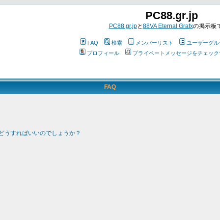
PC88.gr.jp
PC88.gr.jp
と
88VA Eternal Grafx
の掲示板
FAQ
検索
メンバーリスト
ユーザーグル
プロフィール
プライベートメッセージをチェック
FAQ
どうすればいいのでしょうか？