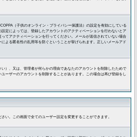
COPPA（子供のオンライン・プライバシー保護法）の設定を有効にしている
板の設定によっては、登録したアカウントのアクティベーションを行わないとア
従ってアクティベーションを行ってください。メールが送信されていない場合
ーによる匿名性の乱用等を防ぐということが挙げられます。正しいメールアド
さい）、又は、管理者が何らかの理由であなたのアカウントを削除したためで
いユーザーのアカウントを削除することがあります。この場合は再び登録をし
ださい。この画面で全てのユーザー設定を変更することができます。