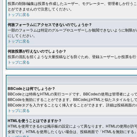
投票の削除/編集は投票を作成したユーザー、モデレーター、管理者しか行うこ
とができませんので注意してください。
トップに戻る
何故フォーラムにアクセスできないのでしょうか？
一部のフォーラムは特定のグループやユーザーしか観閲できないように制限が
にしてください。
トップに戻る
何故投票が行えないのでしょうか？
投票の混乱を招くような大量投稿などを防ぐため、登録ユーザーしか投票を行
トップに戻る
BBCodeとは何でしょうか？
BBCodeとは特殊なHTMLの実行コードです。BBCodeの使用は管理者に
BBCodeを無効にすることができます。BBCodeはHTMLと似たスタイルを
BBCodeタグを入力することなく挿入することができます。詳細は投稿画面の
トップに戻る
HTMLを使うことはできますか？
HTMLを使用できるかは掲示板の設定によって異なります。HTMLの使用が
全策です。HTMLを使用したくない場合は、投稿画面で「HTMLを無効にする