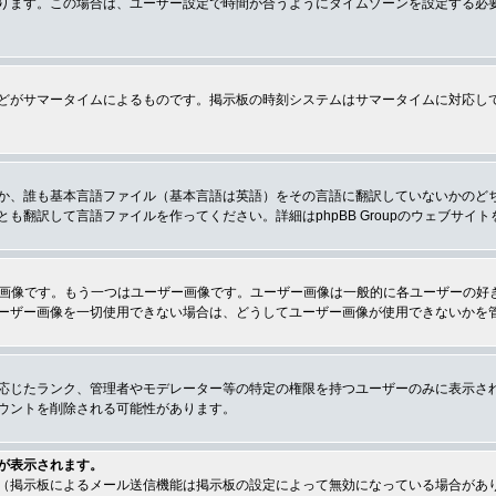
ります。この場合は、ユーザー設定で時間が合うようにタイムゾーンを設定する必
どがサマータイムによるものです。掲示板の時刻システムはサマータイムに対応し
か、誰も基本言語ファイル（基本言語は英語）をその言語に翻訳していないかのど
翻訳して言語ファイルを作ってください。詳細はphpBB Groupのウェブサイ
クの画像です。もう一つはユーザー画像です。ユーザー画像は一般的に各ユーザーの
ーザー画像を一切使用できない場合は、どうしてユーザー画像が使用できないかを
応じたランク、管理者やモデレーター等の特定の権限を持つユーザーのみに表示さ
ウントを削除される可能性があります。
が表示されます。
（掲示板によるメール送信機能は掲示板の設定によって無効になっている場合があ