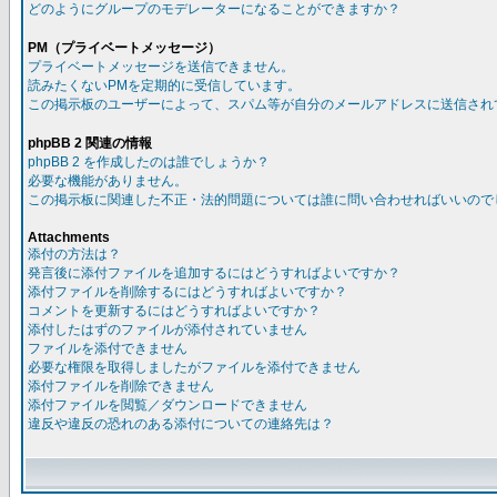
どのようにグループのモデレーターになることができますか？
PM（プライベートメッセージ）
プライベートメッセージを送信できません。
読みたくないPMを定期的に受信しています。
この掲示板のユーザーによって、スパム等が自分のメールアドレスに送信され
phpBB 2 関連の情報
phpBB 2 を作成したのは誰でしょうか？
必要な機能がありません。
この掲示板に関連した不正・法的問題については誰に問い合わせればいいので
Attachments
添付の方法は？
発言後に添付ファイルを追加するにはどうすればよいですか？
添付ファイルを削除するにはどうすればよいですか？
コメントを更新するにはどうすればよいですか？
添付したはずのファイルが添付されていません
ファイルを添付できません
必要な権限を取得しましたがファイルを添付できません
添付ファイルを削除できません
添付ファイルを閲覧／ダウンロードできません
違反や違反の恐れのある添付についての連絡先は？