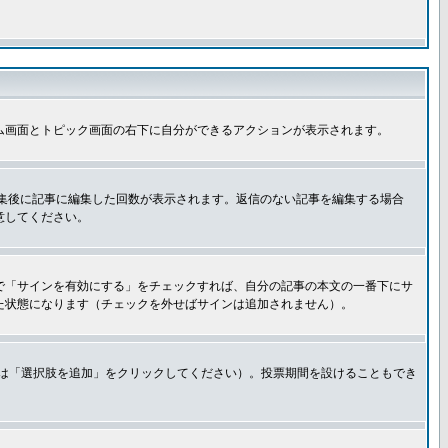
ム画面とトピック画面の右下に自分ができるアクションが表示されます。
集後に記事に編集した回数が表示されます。返信のない記事を編集する場合
意してください。
で「サインを有効にする」をチェックすれば、自分の記事の本文の一番下にサ
た状態になります（チェックを外せばサインは追加されません）。
きは「選択肢を追加」をクリックしてください）。投票期間を設けることもでき