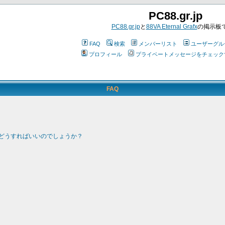
PC88.gr.jp
PC88.gr.jp
と
88VA Eternal Grafx
の掲示板
FAQ
検索
メンバーリスト
ユーザーグル
プロフィール
プライベートメッセージをチェック
FAQ
どうすればいいのでしょうか？