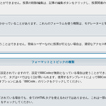
とができません。投票の削除/編集は、記事の編集ボタンをクリックし、投票関連の
かかっていることがあります。これらのフォーラムを使う権限は、モデレーターと
うことはできません。登録ユーザーなのに投票が行えない場合は、適切なアクセス
フォーマットとトピックの種類
よって設定されていますので、設定でBBCodeが無効となっている場合は使うことがで
していて、タグは< >ではなく[ ]が用いられます。使用するテンプレートによってBB
オプションにある「BBCode」のリンクをクリックしてください。
許可されている場合でも、全てのHTMLタグを使えるわけではありません。これは一
」をチェックしてください。