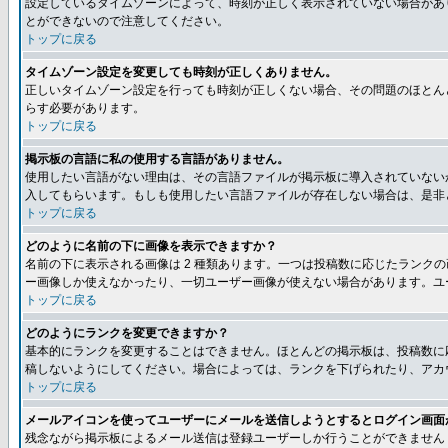
設定しているタイムゾーンによって、時刻が正しく表示されていない場合があ
とができないので注意してください。
トップに戻る
タイムゾーン設定を変更しても時刻が正しくありません。
正しいタイムゾーン設定を行っても時刻が正しくない場合、その問題のほとん
らす必要があります。
トップに戻る
掲示板の言語に私の使用する言語がありません。
使用したい言語がない理由は、その言語ファイルが掲示板に導入されていない
入してもらいます。もしも使用したい言語ファイルが存在しない場合は、是非とも
トップに戻る
どのように名前の下に画像を表示できますか？
名前の下に表示される画像は 2 種類あります。一つは投稿数に応じたラン
ー画像しか使えなかったり、一切ユーザー画像が使えない場合があります。ユ
トップに戻る
どのようにランクを変更できますか？
基本的にランクを変更することはできません。ほとんどの掲示板は、投稿数に
稿しないようにしてください。場合によっては、ランクを下げられたり、アカ
トップに戻る
メールアイコンを使ってユーザーにメールを送信しようとするとログイン画面
残念ながら掲示板によるメール送信は登録ユーザーしか行うことができません