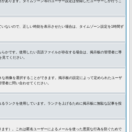
要があります。タイムゾーン等のユーザー設定は登録したユーザーしか行うこ
ていないので、正しい時刻を表示させたい場合は、タイムゾーン設定を1時間ず
ちらかです。使用したい言語ファイルが存在する場合は、掲示板の管理者に導
トを見てください。
好きな画像を選択することができます。掲示板の設定によって定められたユーザ
管理者に問い合わせてください。
れるランクを使用しています。ランクを上げるために掲示板に無駄な記事を投
ります）。これは匿名ユーザーによるメールを使った悪質な行為を防ぐためで