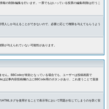
情報の削除/編集を行います。一票でもはいっている投票の編集/削除は行うこ
管理人しか与えることができないので、必要に応じて権限を与えてもらうよう
権限が与えられていない可能性があります。
きません。BBCodeが有効となっている場合でも、ユーザーは投稿画面で
Codeは記事内容投稿欄の上にBBCode用のボタンがあり、これ使うことで直接
部のHTMLタグを使用することで表示等において問題が生じてしまうのを防ぐ安