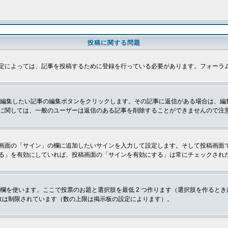
投稿に関する問題
定によっては、記事を投稿するために登録を行っている必要があります。フォーラ
、編集したい記事の編集ボタンをクリックします。その記事に返信がある場合は、編
に関しては、一般のユーザーは返信のある記事を削除することができませんので注
画面の「サイン」の欄に追加したいサインを入力して設定します。そして投稿画面
る」を有効にしていれば、投稿画面の「サインを有効にする」は常にチェックされ
欄を使います。ここで投票のお題と選択肢を最低 2 つ作ります（選択肢を作ると
数は制限されています（数の上限は掲示板の設定によります）。