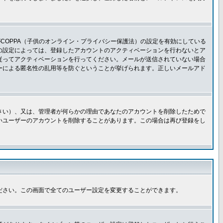
COPPA（子供のオンライン・プライバシー保護法）の設定を有効にしている
板の設定によっては、登録したアカウントのアクティベーションを行わないとア
従ってアクティベーションを行ってください。メールが送信されていない場合
ーによる匿名性の乱用等を防ぐということが挙げられます。正しいメールアド
さい）、又は、管理者が何らかの理由であなたのアカウントを削除したためで
いユーザーのアカウントを削除することがあります。この場合は再び登録をし
ださい。この画面で全てのユーザー設定を変更することができます。