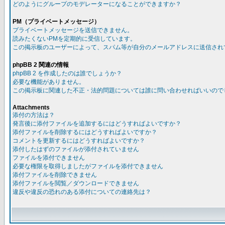
どのようにグループのモデレーターになることができますか？
PM（プライベートメッセージ）
プライベートメッセージを送信できません。
読みたくないPMを定期的に受信しています。
この掲示板のユーザーによって、スパム等が自分のメールアドレスに送信され
phpBB 2 関連の情報
phpBB 2 を作成したのは誰でしょうか？
必要な機能がありません。
この掲示板に関連した不正・法的問題については誰に問い合わせればいいので
Attachments
添付の方法は？
発言後に添付ファイルを追加するにはどうすればよいですか？
添付ファイルを削除するにはどうすればよいですか？
コメントを更新するにはどうすればよいですか？
添付したはずのファイルが添付されていません
ファイルを添付できません
必要な権限を取得しましたがファイルを添付できません
添付ファイルを削除できません
添付ファイルを閲覧／ダウンロードできません
違反や違反の恐れのある添付についての連絡先は？