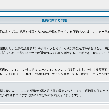
投稿に関する問題
定によっては、記事を投稿するために登録を行っている必要があります。フォーラ
、編集したい記事の編集ボタンをクリックします。その記事に返信がある場合は、編
に関しては、一般のユーザーは返信のある記事を削除することができませんので注
画面の「サイン」の欄に追加したいサインを入力して設定します。そして投稿画面
る」を有効にしていれば、投稿画面の「サインを有効にする」は常にチェックされ
欄を使います。ここで投票のお題と選択肢を最低 2 つ作ります（選択肢を作ると
数は制限されています（数の上限は掲示板の設定によります）。