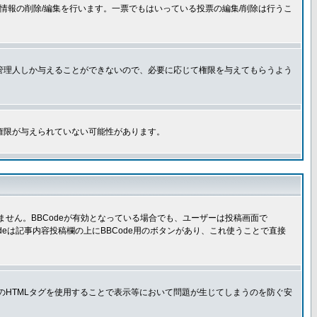
情報の削除/編集を行います。一票でもはいっている投票の編集/削除は行うこ
管理人しか与えることができないので、必要に応じて権限を与えてもらうよう
権限が与えられていない可能性があります。
きません。BBCodeが有効となっている場合でも、ユーザーは投稿画面で
Codeは記事内容投稿欄の上にBBCode用のボタンがあり、これ使うことで直接
部のHTMLタグを使用することで表示等において問題が生じてしまうのを防ぐ安