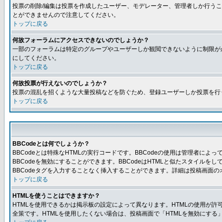
投票の削除/編集は投票を作成したユーザー、モデレーター、管理者しか行うこ
とができませんので注意してください。
トップに戻る
何故フォーラムにアクセスできないのでしょうか？
一部のフォーラムは特定のグループやユーザーしか観閲できないように制限が
にしてください。
トップに戻る
何故投票が行えないのでしょうか？
投票の混乱を招くような大量投稿などを防ぐため、登録ユーザーしか投票を行
トップに戻る
BBCodeとは何でしょうか？
BBCodeとは特殊なHTMLの実行コードです。BBCodeの使用は管理者に
BBCodeを無効にすることができます。BBCodeはHTMLと似たスタイルを
BBCodeタグを入力することなく挿入することができます。詳細は投稿画面の
トップに戻る
HTMLを使うことはできますか？
HTMLを使用できるかは掲示板の設定によって異なります。HTMLの使用が
全策です。HTMLを使用したくない場合は、投稿画面で「HTMLを無効にする