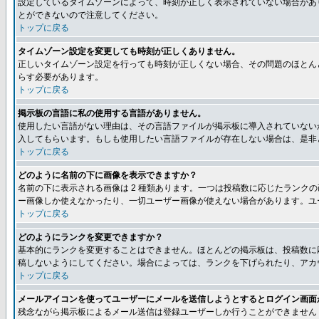
設定しているタイムゾーンによって、時刻が正しく表示されていない場合があ
とができないので注意してください。
トップに戻る
タイムゾーン設定を変更しても時刻が正しくありません。
正しいタイムゾーン設定を行っても時刻が正しくない場合、その問題のほとん
らす必要があります。
トップに戻る
掲示板の言語に私の使用する言語がありません。
使用したい言語がない理由は、その言語ファイルが掲示板に導入されていない
入してもらいます。もしも使用したい言語ファイルが存在しない場合は、是非とも
トップに戻る
どのように名前の下に画像を表示できますか？
名前の下に表示される画像は 2 種類あります。一つは投稿数に応じたラン
ー画像しか使えなかったり、一切ユーザー画像が使えない場合があります。ユ
トップに戻る
どのようにランクを変更できますか？
基本的にランクを変更することはできません。ほとんどの掲示板は、投稿数に
稿しないようにしてください。場合によっては、ランクを下げられたり、アカ
トップに戻る
メールアイコンを使ってユーザーにメールを送信しようとするとログイン画面
残念ながら掲示板によるメール送信は登録ユーザーしか行うことができません