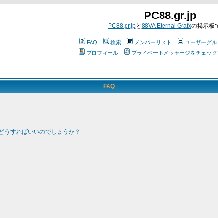
PC88.gr.jp
PC88.gr.jp
と
88VA Eternal Grafx
の掲示板
FAQ
検索
メンバーリスト
ユーザーグル
プロフィール
プライベートメッセージをチェック
FAQ
どうすればいいのでしょうか？