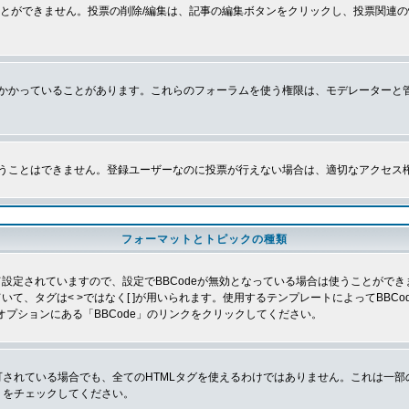
とができません。投票の削除/編集は、記事の編集ボタンをクリックし、投票関連の
かかっていることがあります。これらのフォーラムを使う権限は、モデレーターと
うことはできません。登録ユーザーなのに投票が行えない場合は、適切なアクセス
フォーマットとトピックの種類
よって設定されていますので、設定でBBCodeが無効となっている場合は使うことがで
していて、タグは< >ではなく[ ]が用いられます。使用するテンプレートによってBB
オプションにある「BBCode」のリンクをクリックしてください。
許可されている場合でも、全てのHTMLタグを使えるわけではありません。これは一
」をチェックしてください。