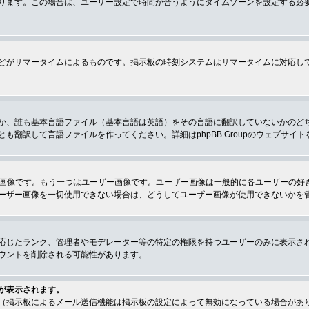
ります。この場合は、ユーザー設定で時間が合うようにタイムゾーンを設定する必
どがサマータイムによるものです。掲示板の時刻システムはサマータイムに対応し
か、誰も基本言語ファイル（基本言語は英語）をその言語に翻訳していないかのど
翻訳して言語ファイルを作ってください。詳細はphpBB Groupのウェブサイ
クの画像です。もう一つはユーザー画像です。ユーザー画像は一般的に各ユーザーの
ーザー画像を一切使用できない場合は、どうしてユーザー画像が使用できないかを
応じたランク、管理者やモデレーター等の特定の権限を持つユーザーのみに表示さ
ウントを削除される可能性があります。
が表示されます。
（掲示板によるメール送信機能は掲示板の設定によって無効になっている場合があ