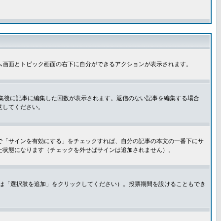
ム画面とトピック画面の右下に自分ができるアクションが表示されます。
集後に記事に編集した回数が表示されます。返信のない記事を編集する場合
意してください。
で「サインを有効にする」をチェックすれば、自分の記事の本文の一番下にサ
た状態になります（チェックを外せばサインは追加されません）。
きは「選択肢を追加」をクリックしてください）。投票期間を設けることもでき