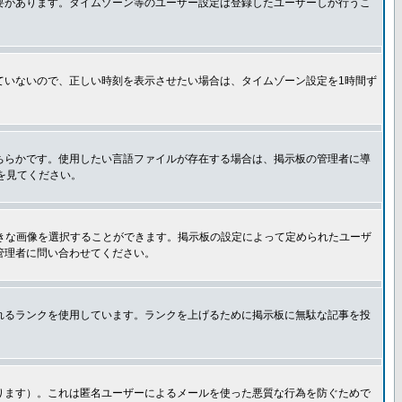
要があります。タイムゾーン等のユーザー設定は登録したユーザーしか行うこ
ていないので、正しい時刻を表示させたい場合は、タイムゾーン設定を1時間ず
ちらかです。使用したい言語ファイルが存在する場合は、掲示板の管理者に導
トを見てください。
好きな画像を選択することができます。掲示板の設定によって定められたユーザ
管理者に問い合わせてください。
れるランクを使用しています。ランクを上げるために掲示板に無駄な記事を投
ります）。これは匿名ユーザーによるメールを使った悪質な行為を防ぐためで