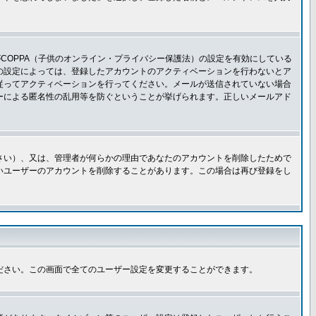
COPPA（子供のオンライン・プライバシー保護法）の設定を有効にしている
板の設定によっては、登録したアカウントのアクティベーションを行わないとア
従ってアクティベーションを行ってください。メールが送信されていない場合
ーによる匿名性の乱用等を防ぐということが挙げられます。正しいメールアド
さい）、又は、管理者が何らかの理由であなたのアカウントを削除したためで
いユーザーのアカウントを削除することがあります。この場合は再び登録をし
ださい。この画面で全てのユーザー設定を変更することができます。