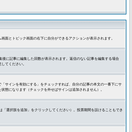
ム画面とトピック画面の右下に自分ができるアクションが表示されます。
集後に記事に編集した回数が表示されます。返信のない記事を編集する場合
意してください。
で「サインを有効にする」をチェックすれば、自分の記事の本文の一番下にサ
た状態になります（チェックを外せばサインは追加されません）。
きは「選択肢を追加」をクリックしてください）。投票期間を設けることもでき