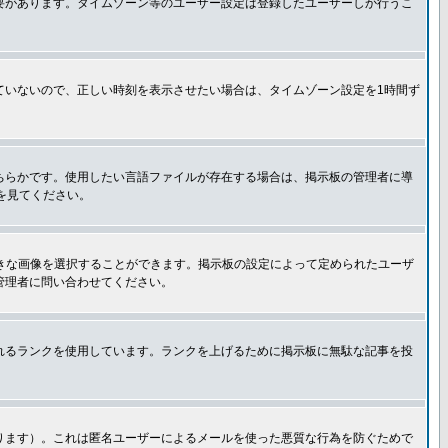
要があります。タイムゾーン等のユーザー設定は登録したユーザーしか行うこ
ていないので、正しい時刻を表示させたい場合は、タイムゾーン設定を1時間ず
ちらかです。使用したい言語ファイルが存在する場合は、掲示板の管理者に導
トを見てください。
好きな画像を選択することができます。掲示板の設定によって定められたユーザ
管理者に問い合わせてください。
れるランクを使用しています。ランクを上げるために掲示板に無駄な記事を投
ります）。これは匿名ユーザーによるメールを使った悪質な行為を防ぐためで