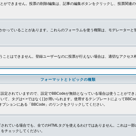
とができません。投票の削除/編集は、記事の編集ボタンをクリックし、投票関連の
かかっていることがあります。これらのフォーラムを使う権限は、モデレーターと
うことはできません。登録ユーザーなのに投票が行えない場合は、適切なアクセス
フォーマットとトピックの種類
よって設定されていますので、設定でBBCodeが無効となっている場合は使うことがで
していて、タグは< >ではなく[ ]が用いられます。使用するテンプレートによってBB
オプションにある「BBCode」のリンクをクリックしてください。
許可されている場合でも、全てのHTMLタグを使えるわけではありません。これは一
」をチェックしてください。