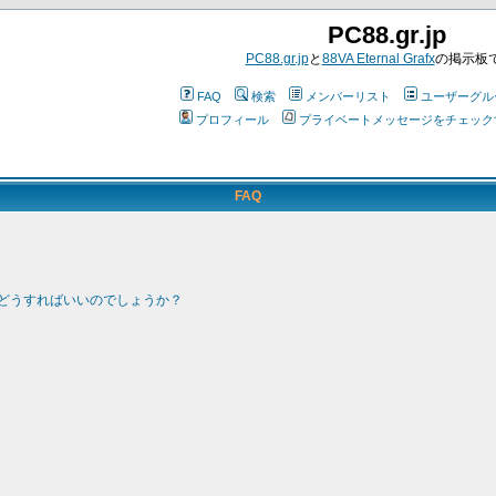
PC88.gr.jp
PC88.gr.jp
と
88VA Eternal Grafx
の掲示板
FAQ
検索
メンバーリスト
ユーザーグル
プロフィール
プライベートメッセージをチェック
FAQ
どうすればいいのでしょうか？