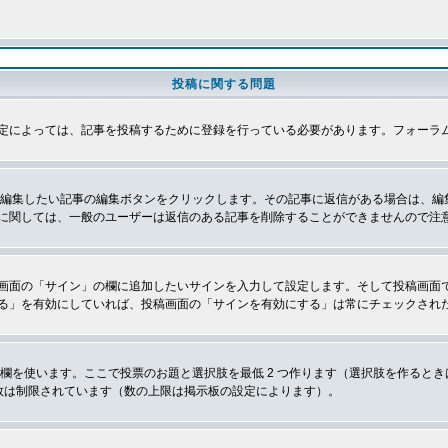
投稿に関する問題
定によっては、記事を投稿するために登録を行っている必要があります。フォーラ
、編集したい記事の編集ボタンをクリックします。その記事に返信がある場合は、編
に関しては、一般のユーザーは返信のある記事を削除することができませんので注
画面の「サイン」の欄に追加したいサインを入力して設定します。そして投稿画面
る」を有効にしていれば、投稿画面の「サインを有効にする」は常にチェックされ
欄を使います。ここで投票のお題と選択肢を最低 2 つ作ります（選択肢を作ると
数は制限されています（数の上限は掲示板の設定によります）。