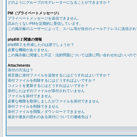
どのようにグループのモデレーターになることができますか？
PM（プライベートメッセージ）
プライベートメッセージを送信できません。
読みたくないPMを定期的に受信しています。
この掲示板のユーザーによって、スパム等が自分のメールアドレスに送信され
phpBB 2 関連の情報
phpBB 2 を作成したのは誰でしょうか？
必要な機能がありません。
この掲示板に関連した不正・法的問題については誰に問い合わせればいいので
Attachments
添付の方法は？
発言後に添付ファイルを追加するにはどうすればよいですか？
添付ファイルを削除するにはどうすればよいですか？
コメントを更新するにはどうすればよいですか？
添付したはずのファイルが添付されていません
ファイルを添付できません
必要な権限を取得しましたがファイルを添付できません
添付ファイルを削除できません
添付ファイルを閲覧／ダウンロードできません
違反や違反の恐れのある添付についての連絡先は？