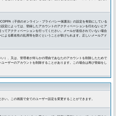
COPPA（子供のオンライン・プライバシー保護法）の設定を有効にしている
板の設定によっては、登録したアカウントのアクティベーションを行わないとア
従ってアクティベーションを行ってください。メールが送信されていない場合
ーによる匿名性の乱用等を防ぐということが挙げられます。正しいメールアド
さい）、又は、管理者が何らかの理由であなたのアカウントを削除したためで
いユーザーのアカウントを削除することがあります。この場合は再び登録をし
ださい。この画面で全てのユーザー設定を変更することができます。