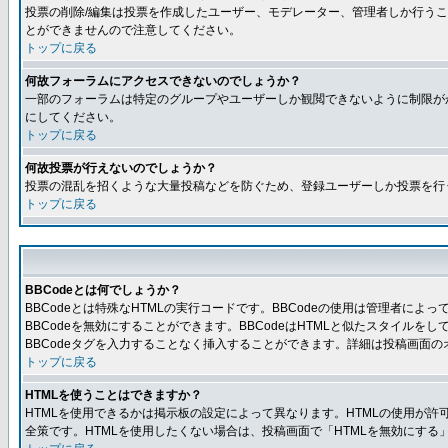
投票の削除/編集は投票を作成したユーザー、モデレーター、管理者しか行うこ
とができませんので注意してください。
トップに戻る
何故フォーラムにアクセスできないのでしょうか？
一部のフォーラムは特定のグループやユーザーしか観閲できないように制限が
にしてください。
トップに戻る
何故投票が行えないのでしょうか？
投票の混乱を招くような大量投稿などを防ぐため、登録ユーザーしか投票を行
トップに戻る
BBCodeとは何でしょうか？
BBCodeとは特殊なHTMLの実行コードです。BBCodeの使用は管理者に
BBCodeを無効にすることができます。BBCodeはHTMLと似たスタイルを
BBCodeタグを入力することなく挿入することができます。詳細は投稿画面の
トップに戻る
HTMLを使うことはできますか？
HTMLを使用できるかは掲示板の設定によって異なります。HTMLの使用が
全策です。HTMLを使用したくない場合は、投稿画面で「HTMLを無効にする