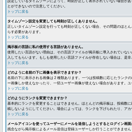
設定しているタイムゾーンによって、時刻が正しく表示されていない場合があ
とができないので注意してください。
トップに戻る
タイムゾーン設定を変更しても時刻が正しくありません。
正しいタイムゾーン設定を行っても時刻が正しくない場合、その問題のほとん
らす必要があります。
トップに戻る
掲示板の言語に私の使用する言語がありません。
使用したい言語がない理由は、その言語ファイルが掲示板に導入されていない
入してもらいます。もしも使用したい言語ファイルが存在しない場合は、是非とも
トップに戻る
どのように名前の下に画像を表示できますか？
名前の下に表示される画像は 2 種類あります。一つは投稿数に応じたラン
ー画像しか使えなかったり、一切ユーザー画像が使えない場合があります。ユ
トップに戻る
どのようにランクを変更できますか？
基本的にランクを変更することはできません。ほとんどの掲示板は、投稿数に
稿しないようにしてください。場合によっては、ランクを下げられたり、アカ
トップに戻る
メールアイコンを使ってユーザーにメールを送信しようとするとログイン画面
残念ながら掲示板によるメール送信は登録ユーザーしか行うことができません