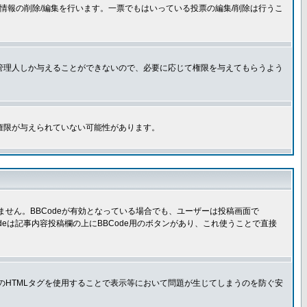
情報の削除/編集を行います。一票でもはいっている投票の編集/削除は行うこ
管理人しか与えることができないので、必要に応じて権限を与えてもらうよう
権限が与えられていない可能性があります。
きません。BBCodeが有効となっている場合でも、ユーザーは投稿画面で
Codeは記事内容投稿欄の上にBBCode用のボタンがあり、これ使うことで直接
部のHTMLタグを使用することで表示等において問題が生じてしまうのを防ぐ安