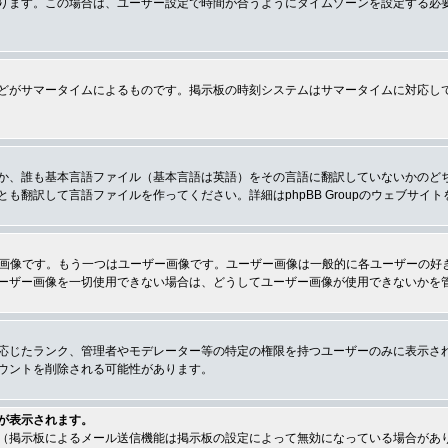
ります。この場合は、ユーザー設定で時間が合うようにタイムゾーンを設定する必
どがサマータイムによるものです。掲示板の時刻システムはサマータイムに対応し
か、誰も基本言語ファイル（基本言語は英語）をその言語に翻訳していないかのど
翻訳して言語ファイルを作ってください。詳細はphpBB Groupのウェブサイ
クの画像です。もう一つはユーザー画像です。ユーザー画像は一般的に各ユーザーの
ーザー画像を一切使用できない場合は、どうしてユーザー画像が使用できないかを
応じたランク、管理者やモデレーター等の特定の権限を持つユーザーのみに表示さ
ウントを削除される可能性があります。
が表示されます。
（掲示板によるメール送信機能は掲示板の設定によって無効になっている場合があ