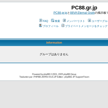
PC88.gr.jp
PC88.gr.jp
と
88VA Eternal Grafx
の掲示板
FAQ
検索
メンバーリスト
ユーザーグル
プロフィール
プライベートメッセージをチェック
Information
グループはありません
Powered by
phpBB
© 2001, 2005 phpBB Group
Traduction par : PHPBB JAPAN / EUC-JP Edition :
phpBB2 JP Support Forum