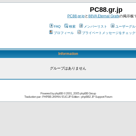
PC88.gr.jp
PC88.gr.jp
と
88VA Eternal Grafx
の掲示板
FAQ
検索
メンバーリスト
ユーザーグル
プロフィール
プライベートメッセージをチェック
Information
グループはありません
Powered by
phpBB
© 2001, 2005 phpBB Group
Traduction par : PHPBB JAPAN / EUC-JP Edition :
phpBB2 JP Support Forum