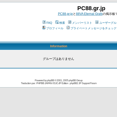
PC88.gr.jp
PC88.gr.jp
と
88VA Eternal Grafx
の掲示板
FAQ
検索
メンバーリスト
ユーザーグル
プロフィール
プライベートメッセージをチェック
Information
グループはありません
Powered by
phpBB
© 2001, 2005 phpBB Group
Traduction par : PHPBB JAPAN / EUC-JP Edition :
phpBB2 JP Support Forum