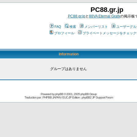
PC88.gr.jp
PC88.gr.jp
と
88VA Eternal Grafx
の掲示板
FAQ
検索
メンバーリスト
ユーザーグル
プロフィール
プライベートメッセージをチェック
Information
グループはありません
Powered by
phpBB
© 2001, 2005 phpBB Group
Traduction par : PHPBB JAPAN / EUC-JP Edition :
phpBB2 JP Support Forum