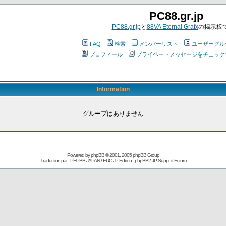
PC88.gr.jp
PC88.gr.jp
と
88VA Eternal Grafx
の掲示板
FAQ
検索
メンバーリスト
ユーザーグル
プロフィール
プライベートメッセージをチェック
Information
グループはありません
Powered by
phpBB
© 2001, 2005 phpBB Group
Traduction par : PHPBB JAPAN / EUC-JP Edition :
phpBB2 JP Support Forum