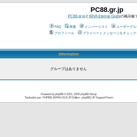
PC88.gr.jp
PC88.gr.jp
と
88VA Eternal Grafx
の掲示板
FAQ
検索
メンバーリスト
ユーザーグル
プロフィール
プライベートメッセージをチェック
Information
グループはありません
Powered by
phpBB
© 2001, 2005 phpBB Group
Traduction par : PHPBB JAPAN / EUC-JP Edition :
phpBB2 JP Support Forum