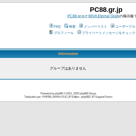
PC88.gr.jp
PC88.gr.jp
と
88VA Eternal Grafx
の掲示板
FAQ
検索
メンバーリスト
ユーザーグル
プロフィール
プライベートメッセージをチェック
Information
グループはありません
Powered by
phpBB
© 2001, 2005 phpBB Group
Traduction par : PHPBB JAPAN / EUC-JP Edition :
phpBB2 JP Support Forum