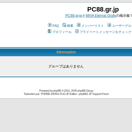
PC88.gr.jp
PC88.gr.jp
と
88VA Eternal Grafx
の掲示板
FAQ
検索
メンバーリスト
ユーザーグル
プロフィール
プライベートメッセージをチェック
Information
グループはありません
Powered by
phpBB
© 2001, 2005 phpBB Group
Traduction par : PHPBB JAPAN / EUC-JP Edition :
phpBB2 JP Support Forum