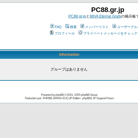
PC88.gr.jp
PC88.gr.jp
と
88VA Eternal Grafx
の掲示板
FAQ
検索
メンバーリスト
ユーザーグル
プロフィール
プライベートメッセージをチェック
Information
グループはありません
Powered by
phpBB
© 2001, 2005 phpBB Group
Traduction par : PHPBB JAPAN / EUC-JP Edition :
phpBB2 JP Support Forum