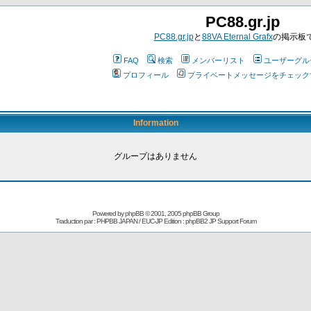
PC88.gr.jp
PC88.gr.jp
と
88VA Eternal Grafx
の掲示板
FAQ
検索
メンバーリスト
ユーザーグル
プロフィール
プライベートメッセージをチェック
Information
グループはありません
Powered by
phpBB
© 2001, 2005 phpBB Group
Traduction par : PHPBB JAPAN / EUC-JP Edition :
phpBB2 JP Support Forum