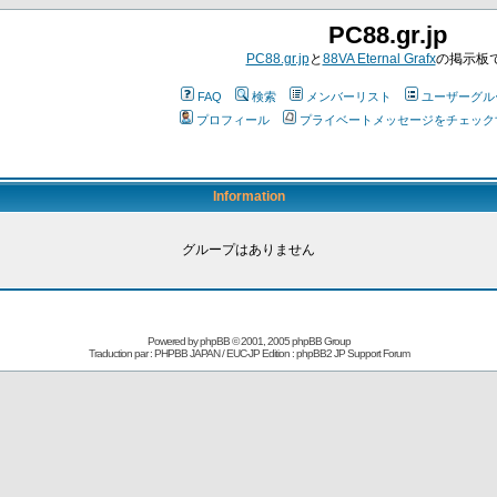
PC88.gr.jp
PC88.gr.jp
と
88VA Eternal Grafx
の掲示板
FAQ
検索
メンバーリスト
ユーザーグル
プロフィール
プライベートメッセージをチェック
Information
グループはありません
Powered by
phpBB
© 2001, 2005 phpBB Group
Traduction par : PHPBB JAPAN / EUC-JP Edition :
phpBB2 JP Support Forum