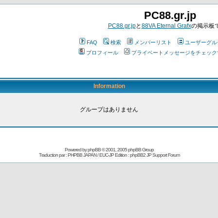
PC88.gr.jp
PC88.gr.jp
と
88VA Eternal Grafx
の掲示板
FAQ
検索
メンバーリスト
ユーザーグル
プロフィール
プライベートメッセージをチェック
Information
グループはありません
Powered by
phpBB
© 2001, 2005 phpBB Group
Traduction par : PHPBB JAPAN / EUC-JP Edition :
phpBB2 JP Support Forum