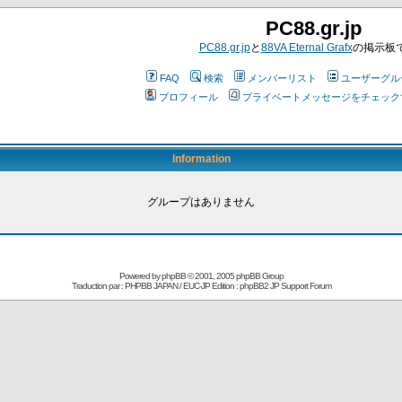
PC88.gr.jp
PC88.gr.jp
と
88VA Eternal Grafx
の掲示板
FAQ
検索
メンバーリスト
ユーザーグル
プロフィール
プライベートメッセージをチェック
Information
グループはありません
Powered by
phpBB
© 2001, 2005 phpBB Group
Traduction par : PHPBB JAPAN / EUC-JP Edition :
phpBB2 JP Support Forum