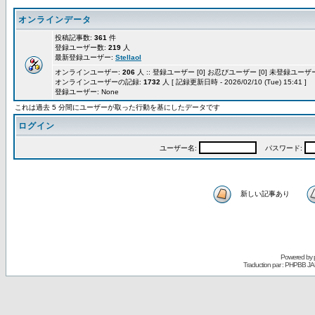
オンラインデータ
投稿記事数:
361
件
登録ユーザー数:
219
人
最新登録ユーザー:
Stellaol
オンラインユーザー:
206
人 :: 登録ユーザー [0] お忍びユーザー [0] 未登録ユーザー 
オンラインユーザーの記録:
1732
人 [ 記録更新日時 - 2026/02/10 (Tue) 15:41 ]
登録ユーザー: None
これは過去 5 分間にユーザーが取った行動を基にしたデータです
ログイン
ユーザー名:
パスワード:
新しい記事あり
Powered by
Traduction par : PHPBB JA