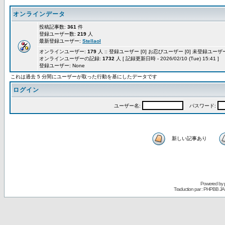
オンラインデータ
投稿記事数:
361
件
登録ユーザー数:
219
人
最新登録ユーザー:
Stellaol
オンラインユーザー:
179
人 :: 登録ユーザー [0] お忍びユーザー [0] 未登録ユーザー 
オンラインユーザーの記録:
1732
人 [ 記録更新日時 - 2026/02/10 (Tue) 15:41 ]
登録ユーザー: None
これは過去 5 分間にユーザーが取った行動を基にしたデータです
ログイン
ユーザー名:
パスワード:
新しい記事あり
Powered by
Traduction par : PHPBB JA