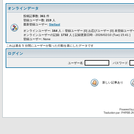
オンラインデータ
投稿記事数:
361
件
登録ユーザー数:
219
人
最新登録ユーザー:
Stellaol
オンラインユーザー:
164
人 :: 登録ユーザー [0] お忍びユーザー [0] 未登録ユーザー 
オンラインユーザーの記録:
1732
人 [ 記録更新日時 - 2026/02/10 (Tue) 15:41 ]
登録ユーザー: None
これは過去 5 分間にユーザーが取った行動を基にしたデータです
ログイン
ユーザー名:
パスワード:
新しい記事あり
Powered by
Traduction par : PHPBB JA