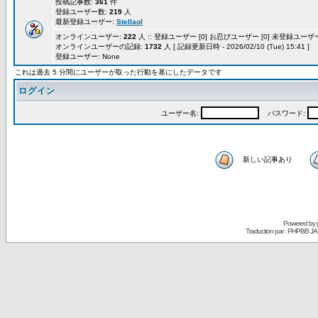
投稿記事数:
361
件
登録ユーザー数:
219
人
最新登録ユーザー:
Stellaol
オンラインユーザー:
222
人 :: 登録ユーザー [0] お忍びユーザー [0] 未登録ユーザー 
オンラインユーザーの記録:
1732
人 [ 記録更新日時 - 2026/02/10 (Tue) 15:41 ]
登録ユーザー: None
これは過去 5 分間にユーザーが取った行動を基にしたデータです
ログイン
ユーザー名:
パスワード:
新しい記事あり
Powered by
Traduction par : PHPBB JA