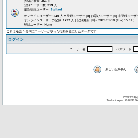
投稿記事数:
361
件
登録ユーザー数:
219
人
最新登録ユーザー:
Stellaol
オンラインユーザー:
249
人 :: 登録ユーザー [0] お忍びユーザー [0] 未登録ユーザー 
オンラインユーザーの記録:
1732
人 [ 記録更新日時 - 2026/02/10 (Tue) 15:41 ]
登録ユーザー: None
これは過去 5 分間にユーザーが取った行動を基にしたデータです
ログイン
ユーザー名:
パスワード:
新しい記事あり
Powered by
Traduction par : PHPBB JA