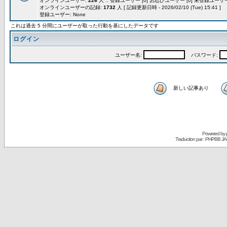
オンラインユーザー:
226
人 :: 登録ユーザー [0] お忍びユーザー [0] 未登録ユーザー 
オンラインユーザーの記録:
1732
人 [ 記録更新日時 - 2026/02/10 (Tue) 15:41 ]
登録ユーザー: None
これは過去 5 分間にユーザーが取った行動を基にしたデータです
ログイン
ユーザー名:
パスワード:
新しい記事あり
Powered by
Traduction par : PHPBB JA