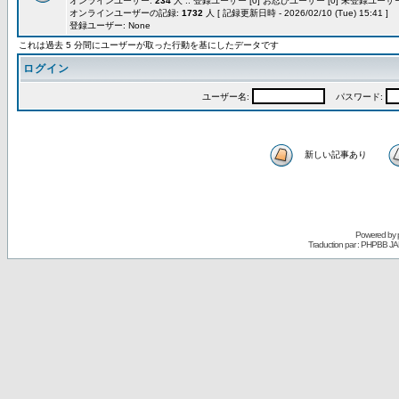
オンラインユーザー:
234
人 :: 登録ユーザー [0] お忍びユーザー [0] 未登録ユーザー 
オンラインユーザーの記録:
1732
人 [ 記録更新日時 - 2026/02/10 (Tue) 15:41 ]
登録ユーザー: None
これは過去 5 分間にユーザーが取った行動を基にしたデータです
ログイン
ユーザー名:
パスワード:
新しい記事あり
Powered by
Traduction par : PHPBB JA