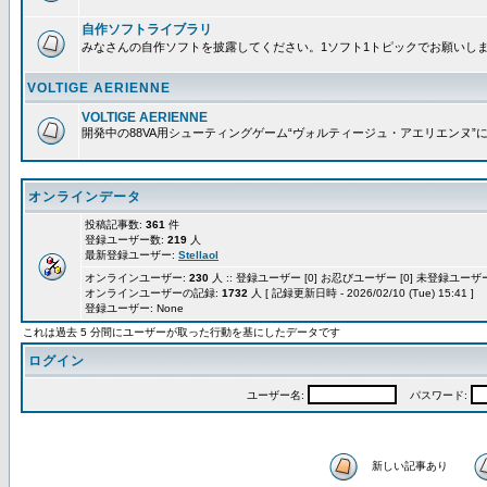
自作ソフトライブラリ
みなさんの自作ソフトを披露してください。1ソフト1トピックでお願いし
VOLTIGE AERIENNE
VOLTIGE AERIENNE
開発中の88VA用シューティングゲーム“ヴォルティージュ・アエリエンヌ”
オンラインデータ
投稿記事数:
361
件
登録ユーザー数:
219
人
最新登録ユーザー:
Stellaol
オンラインユーザー:
230
人 :: 登録ユーザー [0] お忍びユーザー [0] 未登録ユーザー 
オンラインユーザーの記録:
1732
人 [ 記録更新日時 - 2026/02/10 (Tue) 15:41 ]
登録ユーザー: None
これは過去 5 分間にユーザーが取った行動を基にしたデータです
ログイン
ユーザー名:
パスワード:
新しい記事あり