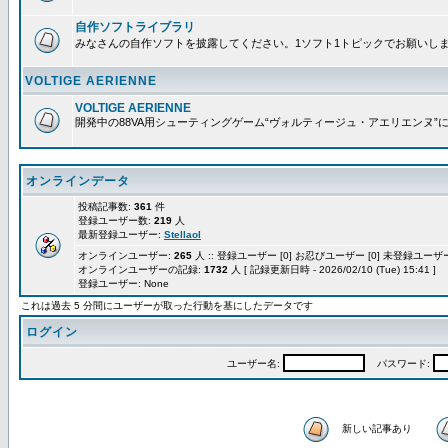
自作ソフトライブラリ
みなさんの自作ソフトを披露してください。1ソフト1トピックでお願いし
VOLTIGE AERIENNE
VOLTIGE AERIENNE
開発中の88VA用シューティングゲーム“ヴォルティージュ・アエリエンヌ”
オンラインデータ
投稿記事数:
361
件
登録ユーザー数:
219
人
最新登録ユーザー:
Stellaol
オンラインユーザー:
265
人 :: 登録ユーザー [0] お忍びユーザー [0] 未登録ユーザー 
オンラインユーザーの記録:
1732
人 [ 記録更新日時 - 2026/02/10 (Tue) 15:41 ]
登録ユーザー: None
これは過去 5 分間にユーザーが取った行動を基にしたデータです
ログイン
ユーザー名:
パスワード:
新しい記事あり