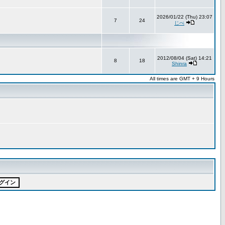
2026/01/22 (Thu) 23:07
7
24
じべ
2012/08/04 (Sat) 14:21
8
18
Shinra
All times are GMT + 9 Hours