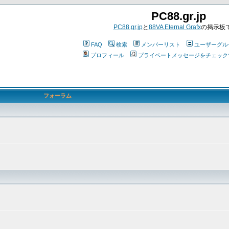
PC88.gr.jp
PC88.gr.jp
と
88VA Eternal Grafx
の掲示板
FAQ
検索
メンバーリスト
ユーザーグル
プロフィール
プライベートメッセージをチェック
フォーラム