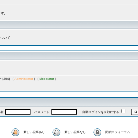
ます。
について
[204] [
Administrator
] [
Moderator
]
名:
パスワード:
自動ログインを有効にする
新しい記事あり
新しい記事なし
閉鎖中フォーラム