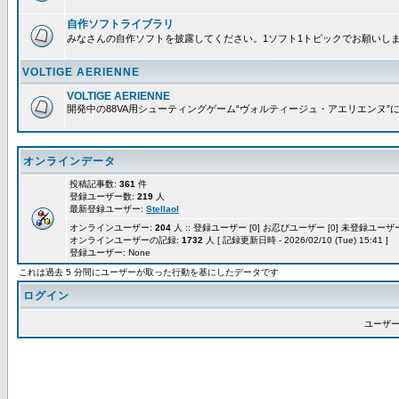
自作ソフトライブラリ
みなさんの自作ソフトを披露してください。1ソフト1トピックでお願いし
VOLTIGE AERIENNE
VOLTIGE AERIENNE
開発中の88VA用シューティングゲーム“ヴォルティージュ・アエリエンヌ”
オンラインデータ
投稿記事数:
361
件
登録ユーザー数:
219
人
最新登録ユーザー:
Stellaol
オンラインユーザー:
204
人 :: 登録ユーザー [0] お忍びユーザー [0] 未登録ユーザー 
オンラインユーザーの記録:
1732
人 [ 記録更新日時 - 2026/02/10 (Tue) 15:41 ]
登録ユーザー: None
これは過去 5 分間にユーザーが取った行動を基にしたデータです
ログイン
ユーザー