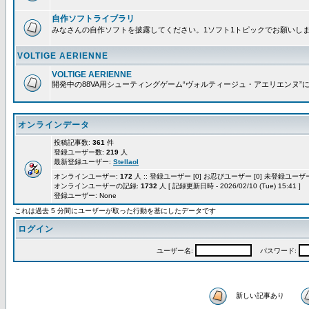
自作ソフトライブラリ
みなさんの自作ソフトを披露してください。1ソフト1トピックでお願いし
VOLTIGE AERIENNE
VOLTIGE AERIENNE
開発中の88VA用シューティングゲーム“ヴォルティージュ・アエリエンヌ”
オンラインデータ
投稿記事数:
361
件
登録ユーザー数:
219
人
最新登録ユーザー:
Stellaol
オンラインユーザー:
172
人 :: 登録ユーザー [0] お忍びユーザー [0] 未登録ユーザー 
オンラインユーザーの記録:
1732
人 [ 記録更新日時 - 2026/02/10 (Tue) 15:41 ]
登録ユーザー: None
これは過去 5 分間にユーザーが取った行動を基にしたデータです
ログイン
ユーザー名:
パスワード:
新しい記事あり