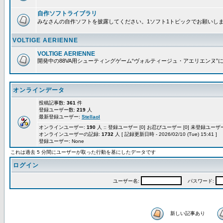
自作ソフトライブラリ
みなさんの自作ソフトを披露してください。1ソフト1トピックでお願いし
VOLTIGE AERIENNE
VOLTIGE AERIENNE
開発中の88VA用シューティングゲーム“ヴォルティージュ・アエリエンヌ”
オンラインデータ
投稿記事数:
361
件
登録ユーザー数:
219
人
最新登録ユーザー:
Stellaol
オンラインユーザー:
190
人 :: 登録ユーザー [0] お忍びユーザー [0] 未登録ユーザー 
オンラインユーザーの記録:
1732
人 [ 記録更新日時 - 2026/02/10 (Tue) 15:41 ]
登録ユーザー: None
これは過去 5 分間にユーザーが取った行動を基にしたデータです
ログイン
ユーザー名:
パスワード:
新しい記事あり