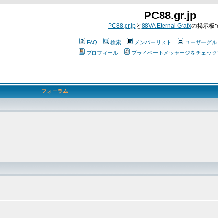
PC88.gr.jp
PC88.gr.jp
と
88VA Eternal Grafx
の掲示板
FAQ
検索
メンバーリスト
ユーザーグル
プロフィール
プライベートメッセージをチェック
フォーラム