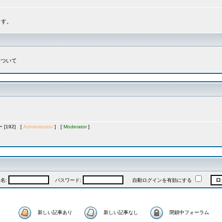
ます。
について
[192] [
Administrator
] [
Moderator
]
名:
パスワード:
自動ログインを有効にする
新しい記事あり
新しい記事なし
閉鎖中フォーラム