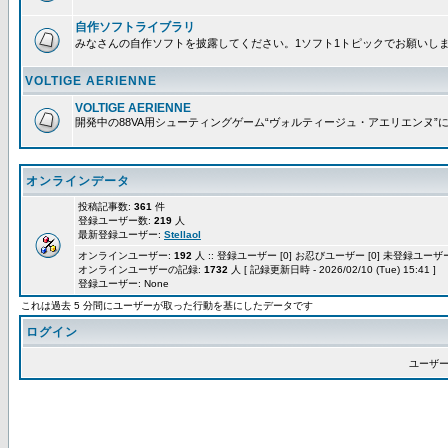
自作ソフトライブラリ
みなさんの自作ソフトを披露してください。1ソフト1トピックでお願いし
VOLTIGE AERIENNE
VOLTIGE AERIENNE
開発中の88VA用シューティングゲーム“ヴォルティージュ・アエリエンヌ”
オンラインデータ
投稿記事数:
361
件
登録ユーザー数:
219
人
最新登録ユーザー:
Stellaol
オンラインユーザー:
192
人 :: 登録ユーザー [0] お忍びユーザー [0] 未登録ユーザー 
オンラインユーザーの記録:
1732
人 [ 記録更新日時 - 2026/02/10 (Tue) 15:41 ]
登録ユーザー: None
これは過去 5 分間にユーザーが取った行動を基にしたデータです
ログイン
ユーザー