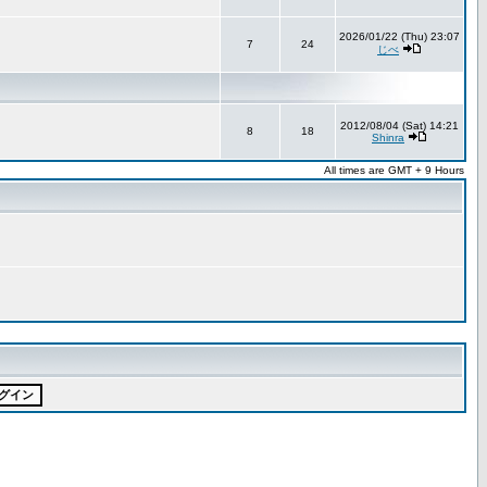
2026/01/22 (Thu) 23:07
7
24
じべ
2012/08/04 (Sat) 14:21
8
18
Shinra
All times are GMT + 9 Hours